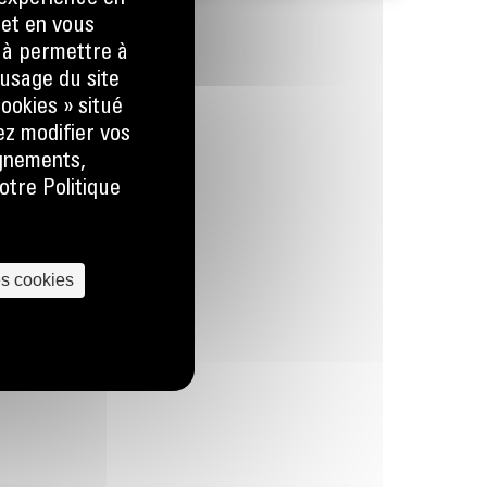
 et en vous
) à permettre à
usage du site
ookies » situé
ez modifier vos
ignements,
otre Politique
es cookies
us
 LA DEMANDE