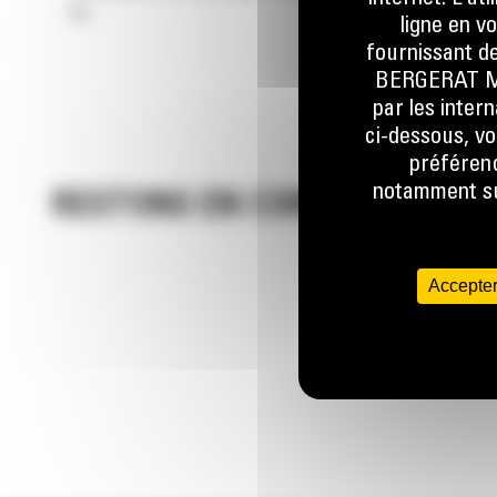
tas.
ligne en v
fournissant de
BERGERAT MON
par les inter
ci-dessous, vo
préférenc
notamment sur
RESTONS EN CONTACT
Accepter
Appelez-
0770 555