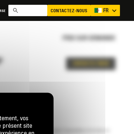
FR
CONTACTEZ-NOUS
RSE
PRIX SUR DEMANDE
³
CONTACTEZ-NOUS
tement, vos
e présent site
e. Augmentez la production pour l'excavation et la mise en
e expérience en