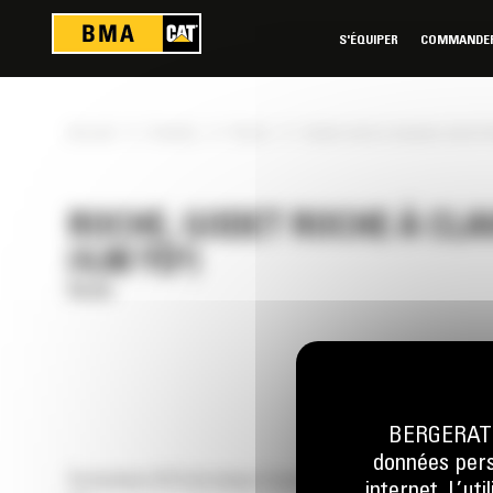
Panneau de gestion des cookies
S'ÉQUIPER
COMMANDER 
»
»
»
Accueil
Produits
Roche
Godet roche à claveter série Pe
ROCHE, GODET ROCHE À CLA
(4,00 YD³)
Roche
BERGERAT M
données perso
Économisez 50 % de temps d'excavation et obtenez jusqu'à 15 
internet. L’ut