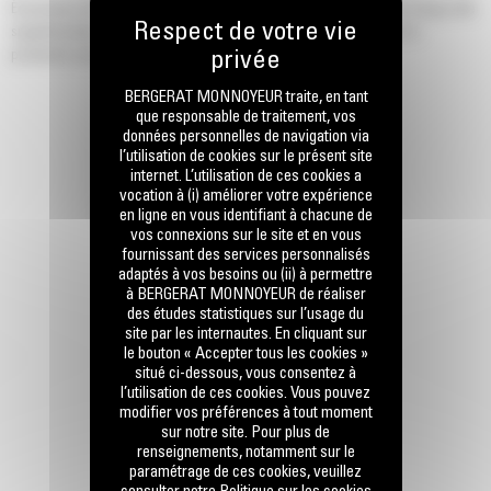
Économisez 50 % de temps d'excavation et obtenez jusqu'à 15 % de charge utile
supplémentaire avec un godet roche série Performance. Augmentez la
production pour l'excavation et la mise en tas.
BERGERAT MONNOYEUR traite, en tant
que responsable de traitement, vos
données personnelles de navigation via
l’utilisation de cookies sur le présent site
internet. L’utilisation de ces cookies a
vocation à (i) améliorer votre expérience
RESTONS EN CONTACT
en ligne en vous identifiant à chacune de
vos connexions sur le site et en vous
fournissant des services personnalisés
adaptés à vos besoins ou (ii) à permettre
à BERGERAT MONNOYEUR de réaliser
des études statistiques sur l’usage du
site par les internautes. En cliquant sur
le bouton « Accepter tous les cookies »
Appelez-nous
situé ci-dessous, vous consentez à
0770 555 556
l’utilisation de ces cookies. Vous pouvez
modifier vos préférences à tout moment
sur notre site. Pour plus de
renseignements, notamment sur le
paramétrage de ces cookies, veuillez
Écrivez-nous