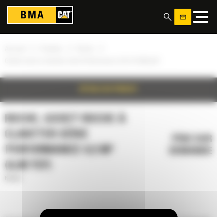
Panneau de gestion des cookies
»
»
»
Accueil
Produits
Roche
Godet roche à claveter série Performance 4,5 m³ (6,00 yd³)
DÉTAILS DU PRODUIT
ROCHE, GODET ROCHE À
CLAVETER SÉRIE
PRIX SUR
PERFORMANCE 4,5 M³
DEMANDE
(6,00 YD³)
Roche