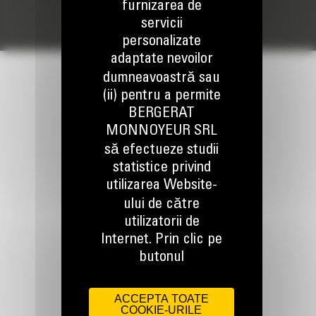
furnizarea de
servicii
personalizate
adaptate nevoilor
dumneavoastră sau
(ii) pentru a permite
BERGERAT
MONNOYEUR SRL
TINEM LEGATURA
să efectueze studii
statistice privind
utilizarea Website-
ului de către
utilizatorii de
Internet. Prin clic pe
Apelati-ne
butonul
0800 89 10 10
ACCEPTA TOATE
COOKIE-URILE
Scrieti-ne