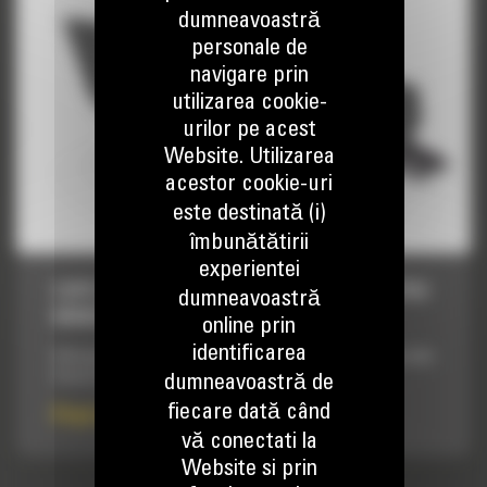
dumneavoastră
personale de
navigare prin
utilizarea cookie-
urilor pe acest
Website. Utilizarea
acestor cookie-uri
este destinată (i)
îmbunătătirii
experientei
CUPE DECOLMATARE CU INCLINARE PENTRU
dumneavoastră
MINIEXCAVATOARE, 1200 MM (47 IN)
online prin
identificarea
Utilizate pentru curatarea santurilor, taluzare, nivelare si alte
lucrari de finisare.
dumneavoastră de
fiecare dată când
Pret la cerere
vă conectati la
Website si prin