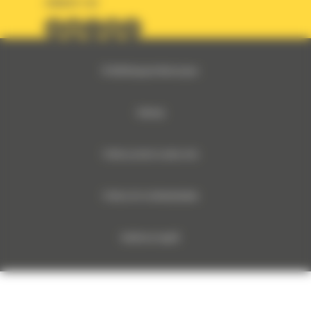
URMARITI-NE
© 2024 Bergerat-Monnoyeur
Sitemap
Politica privind cookie-urile
Politica De Confidentialitate
Notificare legală