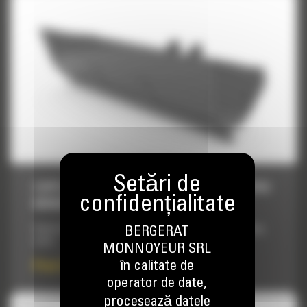
CUPE DECOLMATARE CU INCLINARE PENTRU
MINIEXCAVATOARE, 1600 MM (63 IN)
BERGERAT
Used in ditch cleaning, sloping, grading and other finishing
work.
MONNOYEUR SRL
în calitate de
Pret la cerere
operator de date,
procesează datele