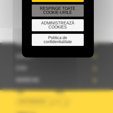
TRIMITETI O CERERE
RESPINGE TOATE
COOKIE-URILE
ADMINISTREAZĂ
COOKIES
Politica de
confidentialitate
PRODUSE
SERVICII
STIRI
DESPRE NOI
TARA
LIMBA
BM ROMANIAN
ro