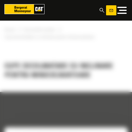
Panoul de gestionare a panourilor cookie
»
»
Acasa
Accesorile noastre
Cupe decolmatare cu inclinare pentru miniexcavatoare
CUPE DECOLMATARE CU INCLINARE
PENTRU MINIEXCAVATOARE