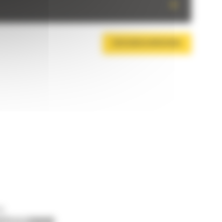
+
DESCARCA BROSURA
ne