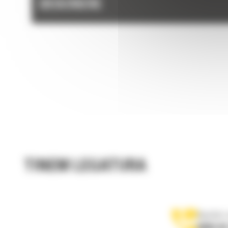
DESCRIERE
TINEM LEGATURA
Apelati-