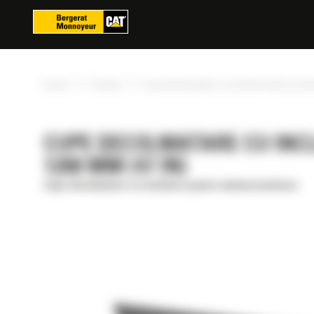
Panoul de gestionare a panourilor cookie
»
»
Acasa
Produse
Cupe decolmatare cu inclinare pentru mini
CUPE DECOLMATARE CU INC
1200 MM (47 IN)
Cupe decolmatare cu inclinare pentru miniexcavatoare