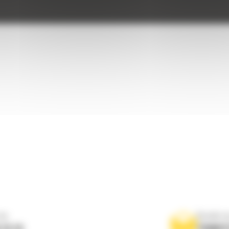
ne
Scrieti-