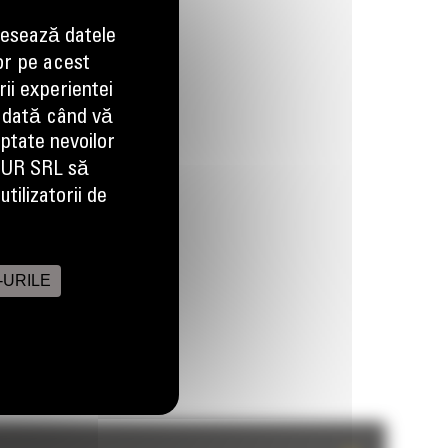
esează datele
or pe acest
Imagini
Video
ii experientei
 dată când vă
aptate nevoilor
EUR SRL să
tilizatorii de
-URILE