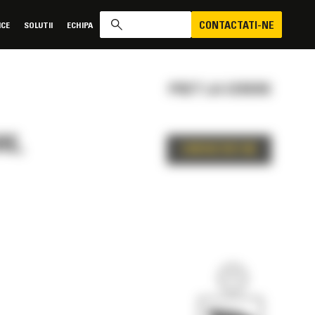
CONTACTATI-NE
ICE
SOLUTII
ECHIPA
PRET LA CERERE
RE,
CONTACTATI-NE