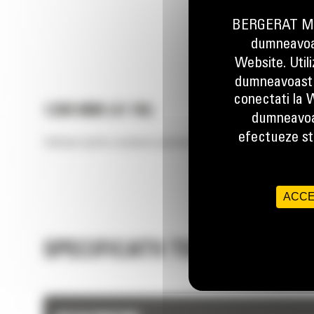
BERGERAT MON
dumneavoas
Website. Util
dumneavoastr
conectati la W
1200 MM (47 IN)
dumneavoa
efectueze stu
Utilizate pentru curatarea santurilor, taluzare, nivelare si alte lu
ACCE
SPECIFICATII TEHNICE