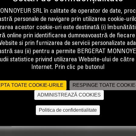
NOYEUR SRL în calitate de operator de date, proc
tră personale de navigare prin utilizarea cookie-uril
izarea acestor cookie-uri este destinată (i) îmbunătătir
ă online prin identificarea dumneavoastră de fiecare
ebsite si prin furnizarea de servicii personalizate ad
stră sau (ii) pentru a permite BERGERAT MONNOY
dii statistice privind utilizarea Website-ului de către u
crari de finisare.
Internet. Prin clic pe butonul
PTA TOATE COOKIE-URILE
RESPINGE TOATE COOKIE
ADMINISTREAZĂ COOKIES
Politica de confidentialitate