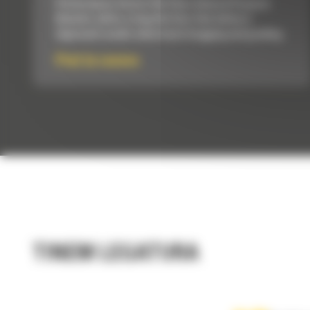
Performance Series Flat Floor, General Purpose
Buckets utilize a long flat floor that delivers
improved results when back dragging and grading.
Pret la cerere
TINEM LEGATURA