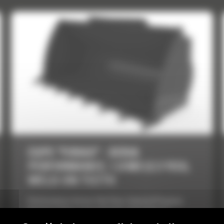
CUPE "FORAS" - SERIA
PERFORMANCE, 1.8 M3 (2.3 YD3),
WELD-ON TEETH
Performance Series Flat Floor, General Purpose
Buckets utilize a long flat floor that delivers
improved results when back dragging and grading.