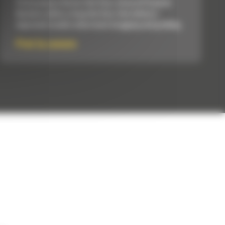
Performance Series Flat Floor, General Purpose
Buckets utilize a long flat floor that delivers
improved results when back dragging and grading.
Pret la cerere