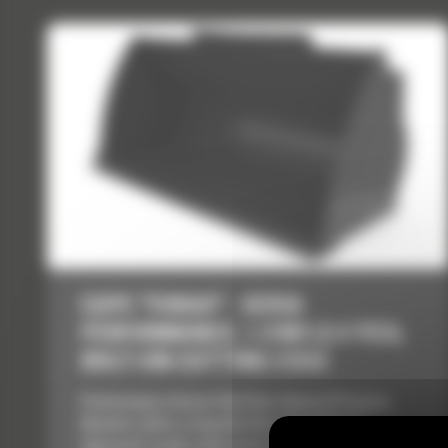
CUPE "FORAS" - SERIA
PERFORMANCE, 1.9 M3 (2.4 YD3),
BOLT-ON CUTTING EDGE
Performance Series Flat Floor, General Purpose
Buckets utilize a long flat floor that delivers
improved results when back dragging and grading.