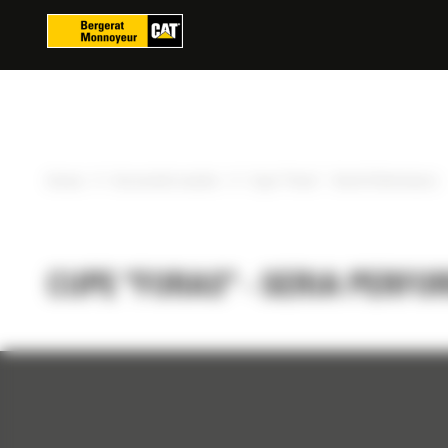
Panoul de gestionare a panourilor cookie
»
»
Acasa
Accesorile noastre
Cupe "Foras" - Seria Performance
CUPE "FORAS" - SERIA PERF