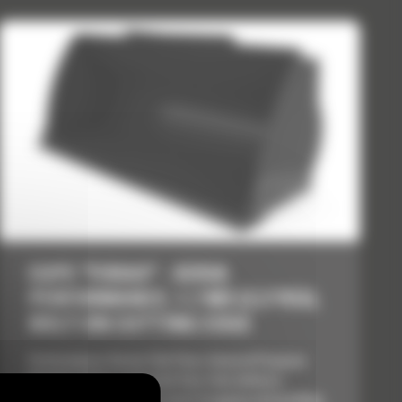
CUPE "FORAS" - SERIA
PERFORMANCE, 1.7 M3 (2.2 YD3),
BOLT-ON CUTTING EDGE
Performance Series Flat Floor, General Purpose
Buckets utilize a long flat floor that delivers
improved results when back dragging and grading.