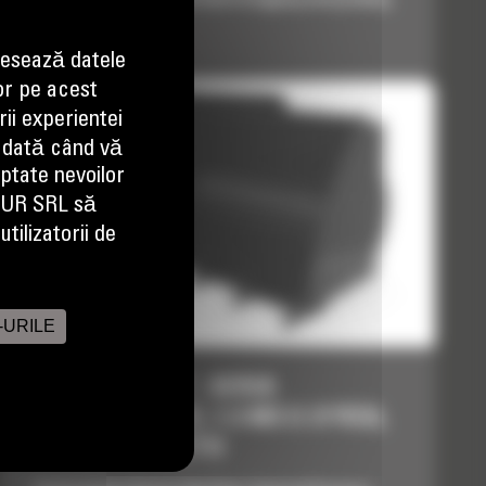
Pret la cerere
esează datele
or pe acest
ii experientei
 dată când vă
aptate nevoilor
EUR SRL să
tilizatorii de
-URILE
CUPE "FORAS" - SERIA
PERFORMANCE, 1.5 M3 (1.9 YD3),
WELD-ON TEETH