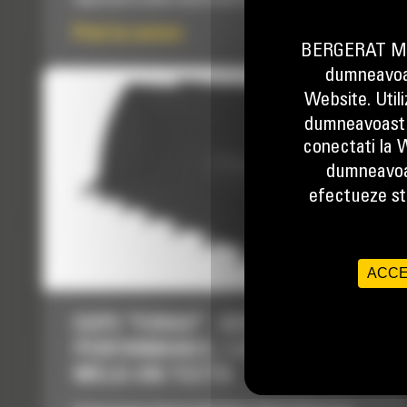
Pret la cerere
BERGERAT MON
dumneavoas
Website. Util
dumneavoastr
conectati la W
dumneavoa
efectueze stu
ACCE
CUPE "FORAS" - SERIA
PERFORMANCE, 1.6 M3 (2.1 YD3),
WELD-ON TEETH