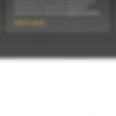
Performance Series Flat Floor, General Purpose
Buckets utilize a long flat floor that delivers
improved results when back dragging and grading.
Pret la cerere