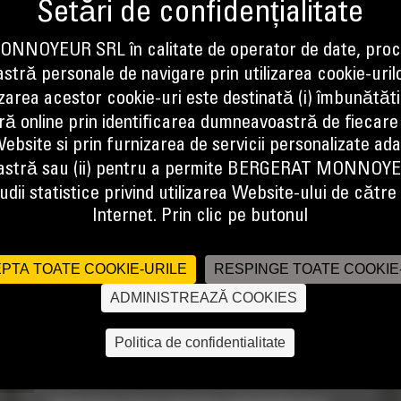
Pret la cerere
NOYEUR SRL în calitate de operator de date, proc
tră personale de navigare prin utilizarea cookie-uril
izarea acestor cookie-uri este destinată (i) îmbunătătir
ă online prin identificarea dumneavoastră de fiecare
ebsite si prin furnizarea de servicii personalizate ad
stră sau (ii) pentru a permite BERGERAT MONNOY
dii statistice privind utilizarea Website-ului de către u
Internet. Prin clic pe butonul
PTA TOATE COOKIE-URILE
RESPINGE TOATE COOKIE
ADMINISTREAZĂ COOKIES
CUPE "FORAS" - SERIA
Politica de confidentialitate
PERFORMANCE, 1.6 M3 (2.1 YD3),
BOLT-ON CUTTING EDGE