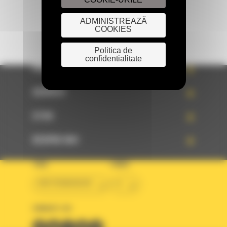
ADMINISTREAZĂ
COOKIES
Politica de
confidentialitate
PRODUSE
SERVICII
STIRI
DESPRE NOI
TARA
LIMBA
BM ROMANIAN
ro
URMARITI-NE