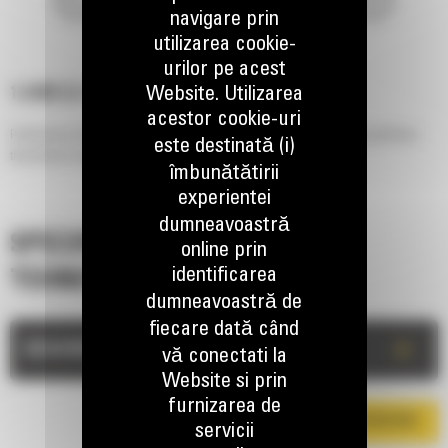
navigare prin
utilizarea cookie-
urilor pe acest
Website. Utilizarea
1.6 M3 (2.1 YD3), BOLT-ON CUTTING EDGE
acestor cookie-uri
Performance Series Flat Floor, General Purpose Buckets utilize a long flat floor
este destinată (i)
that delivers improved results when back dragging and grading.
îmbunătătirii
experientei
dumneavoastră
SPECIFICATII
online prin
identificarea
TEHNICE
dumneavoastră de
fiecare dată când
+
DESCRIERE
vă conectati la
Website si prin
furnizarea de
DESCARCA BROSURA
servicii