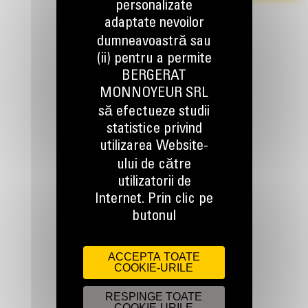
personalizate
adaptate nevoilor
dumneavoastră sau
(ii) pentru a permite
BERGERAT
MONNOYEUR SRL
să efectueze studii
TINEM LEGATURA
statistice privind
utilizarea Website-
ului de către
utilizatorii de
Internet. Prin clic pe
Apelati-ne
butonul
0800 89 10 10
ACCEPTA TOATE
COOKIE-URILE
Scrieti-ne
TRIMITETI O CERERE
RESPINGE TOATE
COOKIE-URILE