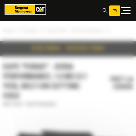
Panoul de gestionare a panourilor cookie
»
»
»
Acasa
Produse
Cupe "Foras" - Seria Performance
DETALII PRODUS
SPECIFICATII TEHNICE
CUPE "FORAS" - SERIA
PERFORMANCE, 1.6 M3 (2.1
PRET LA
YD3), BOLT-ON CUTTING
CERERE
EDGE
Cupe "Foras" - Seria Performance