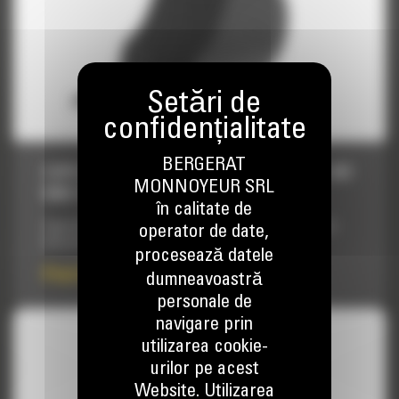
BERGERAT
CUPE HEAVY DUTY - MINIEXCAVATOARE, 457
MONNOYEUR SRL
MM (18 IN)
în calitate de
Cupe de inalta rezistenta proiectate pentru performanta si
operator de date,
eficacitate maxima intr-o serie vasta de aplicatii.
procesează datele
Pret la cerere
dumneavoastră
personale de
navigare prin
utilizarea cookie-
urilor pe acest
Website. Utilizarea