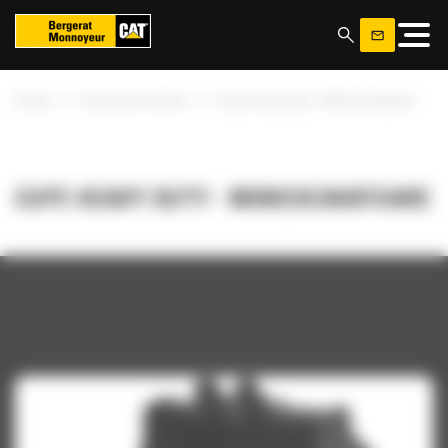
Panoul de gestionare a panourilor cookie
»
»
Acasa
Accesorile noastre
Cupe Heavy Duty - Miniexcavatoare
CUPE HEAVY DUTY - MINIEXCAVATOARE