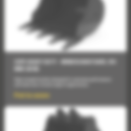
CUPE HEAVY DUTY - MINIEXCAVATOARE, 914
MM (36 IN)
High strength buckets designed for maximum performance
and value over a broad range of applications.
Pret la cerere