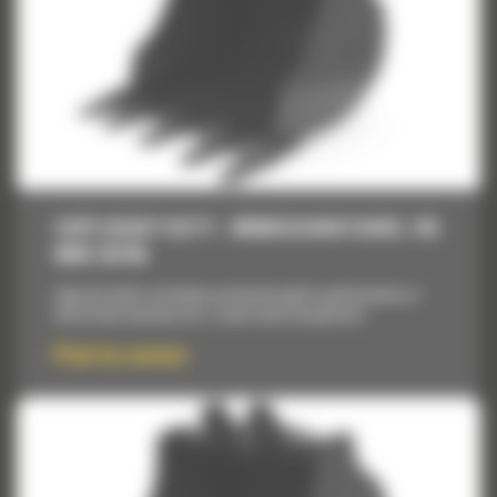
CUPE HEAVY DUTY - MINIEXCAVATOARE, 762
MM (30 IN)
Cupe de inalta rezistenta proiectate pentru performanta si
eficacitate maxima intr-o serie vasta de aplicatii.
Pret la cerere