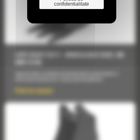
confidentialitate
CUPE HEAVY DUTY - MINIEXCAVATOARE, 406
MM (16 IN)
Cupe de inalta rezistenta proiectate pentru performanta si
eficacitate maxima intr-o serie vasta de aplicatii.
Pret la cerere