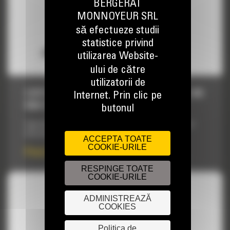
BERGERAT
MONNOYEUR SRL
să efectueze studii
statistice privind
utilizarea Website-
ului de către
utilizatorii de
CUPE HEAVY DUTY - MINIEXCAVATOARE, 406
Internet. Prin clic pe
MM (16 IN)
butonul
Cupe de inalta rezistenta proiectate pentru performanta si
eficacitate maxima intr-o serie vasta de aplicatii.
ACCEPTA TOATE
COOKIE-URILE
Pret la cerere
RESPINGE TOATE
COOKIE-URILE
ADMINISTREAZĂ
COOKIES
Politica de