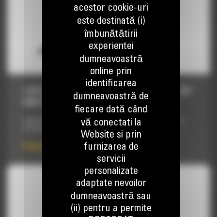
acestor cookie-uri
este destinată (i)
îmbunătătirii
experientei
dumneavoastră
online prin
identificarea
CUPE HEAVY DUTY - MINIEXCAVATOARE, 457
dumneavoastră de
MM (18 IN)
fiecare dată când
Cupe de inalta rezistenta proiectate pentru performanta si
vă conectati la
eficacitate maxima intr-o serie vasta de aplicatii.
Website si prin
furnizarea de
Pret la cerere
servicii
personalizate
adaptate nevoilor
dumneavoastră sau
(ii) pentru a permite