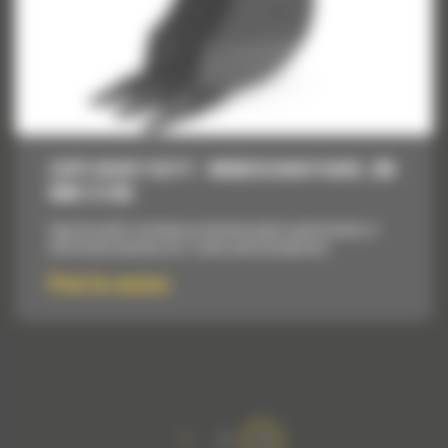
CUPE HEAVY DUTY - MINIEXCAVATOARE, 305
MM (12 IN)
Cupe de inalta rezistenta proiectate pentru performanta si
eficacitate maxima intr-o serie vasta de aplicatii.
Pret la cerere
1
2