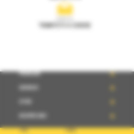
Scrieti-ne
TRIMITETI O CERERE
PRODUSE
SERVICII
STIRI
DESPRE NOI
TARA
LIMBA