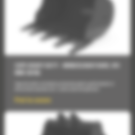
CUPE HEAVY DUTY - MINIEXCAVATOARE, 914
MM (36 IN)
Cupe de inalta rezistenta proiectate pentru performanta si
eficacitate maxima intr-o serie vasta de aplicatii.
Pret la cerere