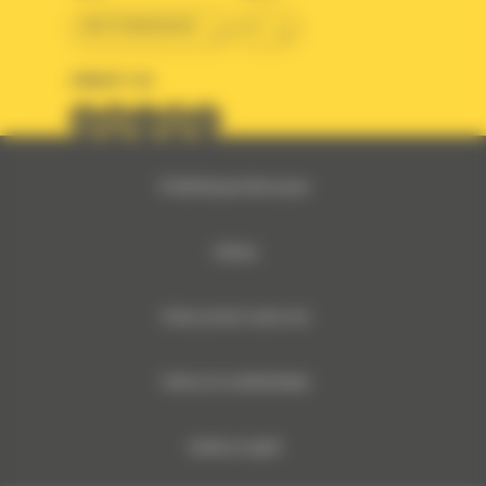
BM ROMANIAN
ro
URMARITI-NE
© 2024 Bergerat-Monnoyeur
Sitemap
Politica privind cookie-urile
Politica De Confidentialitate
Notificare legală