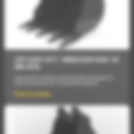
CUPE HEAVY DUTY - MINIEXCAVATOARE, 762
MM (30 IN)
Cupe de inalta rezistenta proiectate pentru performanta si
eficacitate maxima intr-o serie vasta de aplicatii.
Pret la cerere