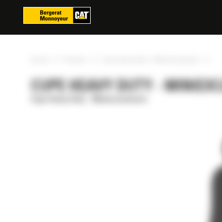
Panoul de gestionare a panourilor cookie
»
»
»
Acasa
Produse
Cupe Heavy Duty - Miniexcavatoare
CUPE HEAVY DUTY - MINIEXC
Cupe Heavy Duty - Miniexcavatoare