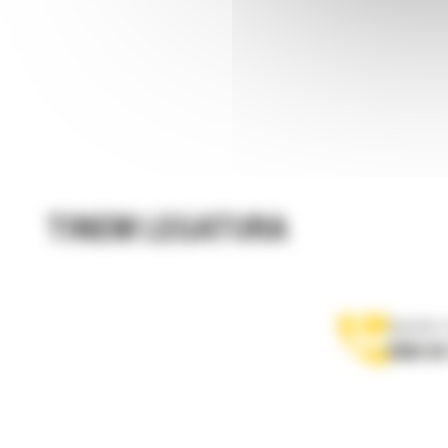
TINEM LEGATURA
Apelati-
0800 89