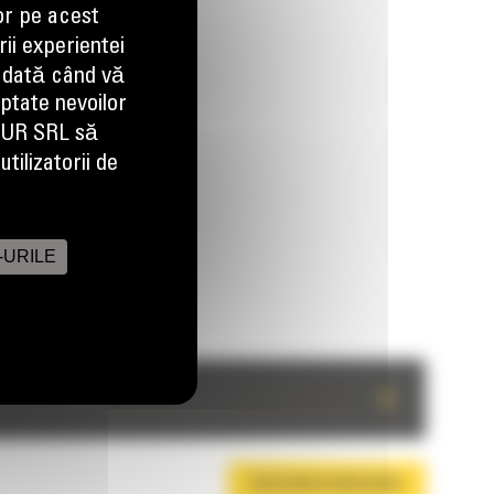
or pe acest
ii experientei
 dată când vă
aptate nevoilor
EUR SRL să
tilizatorii de
-URILE
+
DESCARCA BROSURA