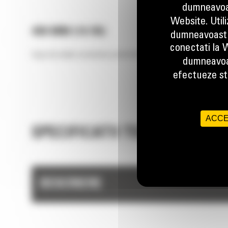
dumneavoas
Website. Util
406 MM (16 IN)
dumneavoastr
conectati la W
Cupe de inalta rezistenta proiectate pentru performanta si efica
dumneavoa
efectueze stu
ACCE
SPECIFICATII TEHNICE
DESCRIERE