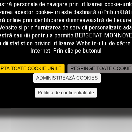
tră personale de navigare prin utilizarea cookie-uril
izarea acestor cookie-uri este destinată (i) îmbunătătir
ă online prin identificarea dumneavoastră de fiecare
ebsite si prin furnizarea de servicii personalizate ad
citate maxima intr-o serie vasta de aplicatii.
stră sau (ii) pentru a permite BERGERAT MONNOY
dii statistice privind utilizarea Website-ului de către u
Internet. Prin clic pe butonul
PTA TOATE COOKIE-URILE
RESPINGE TOATE COOKIE
ADMINISTREAZĂ COOKIES
Politica de confidentialitate