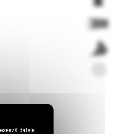
Imagini
Video
esează datele