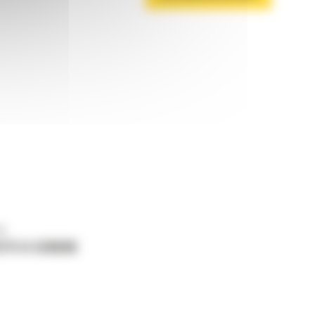
ne
ETI O CERERE