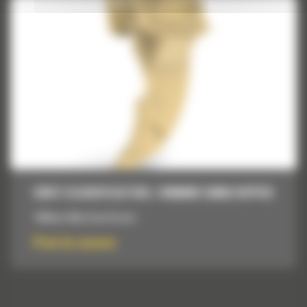
DINTI SCARIFICATORI, 1495MM (59IN) RIPPER
1495mm (59in) Scarificator
Pret la cerere