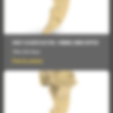
DINTI SCARIFICATORI, 744MM (29IN) RIPPER
744mm (29in) Ripper
Pret la cerere