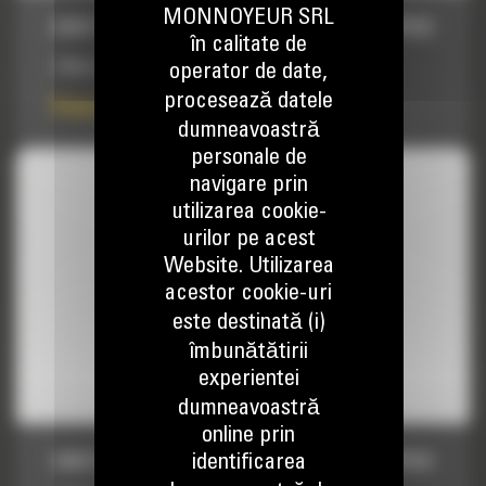
MONNOYEUR SRL
DINTI SCARIFICATORI, 1800MM (71IN) RIPPER
în calitate de
1800mm (71in) Scarificator
operator de date,
procesează datele
Pret la cerere
dumneavoastră
personale de
navigare prin
utilizarea cookie-
urilor pe acest
Website. Utilizarea
acestor cookie-uri
este destinată (i)
îmbunătătirii
experientei
dumneavoastră
online prin
identificarea
DINTI SCARIFICATORI, 1787MM (70IN) RIPPER