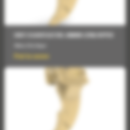
DINTI SCARIFICATORI, 696MM (27IN) RIPPER
696mm (27in) Ripper
Pret la cerere