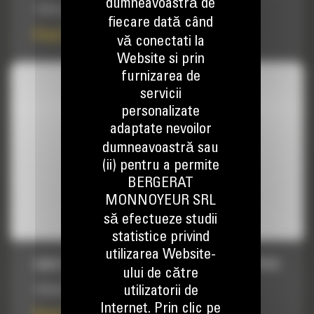
dumneavoastră de
1787mm (70in) Scarificator
fiecare dată când
Pret la cerere
vă conectati la
Website si prin
furnizarea de
servicii
personalizate
adaptate nevoilor
dumneavoastră sau
(ii) pentru a permite
BERGERAT
MONNOYEUR SRL
să efectueze studii
statistice privind
utilizarea Website-
DINTI SCARIFICATORI, 1627MM (64IN) RIPPER
ului de către
utilizatorii de
1627mm (64in) Scarificator
Internet. Prin clic pe