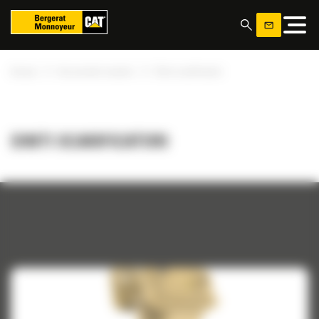
Panoul de gestionare a panourilor cookie
»
»
Acasa
Accesorile noastre
Dinti scarificatori
DINTI SCARIFICATORI