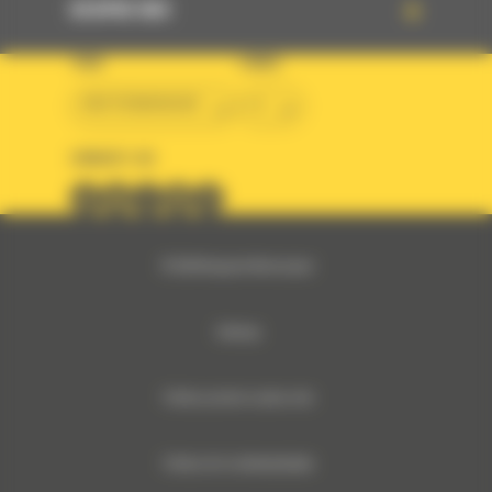
DESPRE NOI
TARA
LIMBA
BM ROMANIAN
ro
URMARITI-NE
© 2024 Bergerat-Monnoyeur
Sitemap
Politica privind cookie-urile
Politica De Confidentialitate