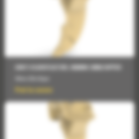
DINTI SCARIFICATORI, 992MM (39IN) RIPPER
992mm (39in) Ripper
Pret la cerere