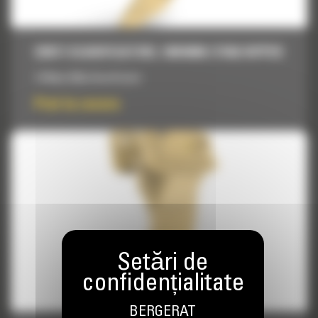
DINTI SCARIFICATORI, 1801MM (71IN) RIPPER
1374mm (54in) Scarificator
Pret la cerere
BERGERAT