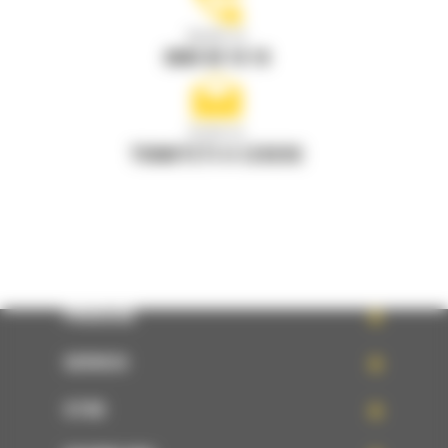
Apelati-ne
0800 89 10 10
Scrieti-ne
TRIMITETI O CERERE
PRODUSE
SERVICII
STIRI