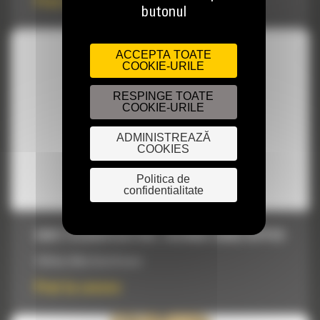
Pret la cerere
butonul
ACCEPTA TOATE
COOKIE-URILE
RESPINGE TOATE
COOKIE-URILE
ADMINISTREAZĂ
COOKIES
Politica de
confidentialitate
DINTI SCARIFICATORI, 1627MM (64IN) RIPPER
1627mm (64in) Scarificator
Pret la cerere