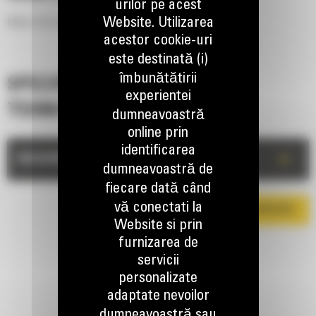
urilor pe acest
Website. Utilizarea
696mm (27in) Ripper
acestor cookie-uri
este destinată (i)
îmbunătătirii
SPECIFICATII
experientei
TEHNICE
dumneavoastră
online prin
identificarea
+
DESCRIERE
dumneavoastră de
fiecare dată când
vă conectati la
DESCARCA BROSURA
Website si prin
furnizarea de
servicii
personalizate
adaptate nevoilor
dumneavoastră sau