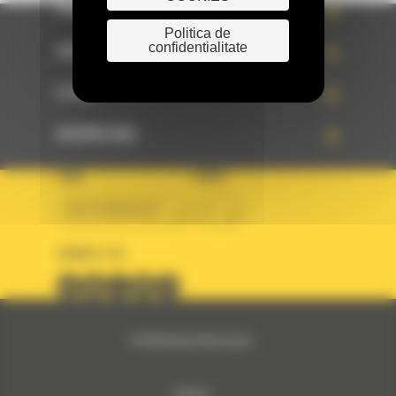
PRODUSE
Politica de
confidentialitate
SERVICII
STIRI
DESPRE NOI
TARA
LIMBA
BM ROMANIAN
ro
URMARITI-NE
© 2024 Bergerat-Monnoyeur
Sitemap