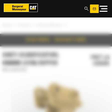
Panoul de gestionare a panourilor cookie
»
»
»
Acasa
Produse
Dinti scarificatori
DETALII PRODUS
SPECIFICATII TEHNICE
DINTI SCARIFICATORI,
PRET LA
696MM (27IN) RIPPER
CERERE
Dinti scarificatori