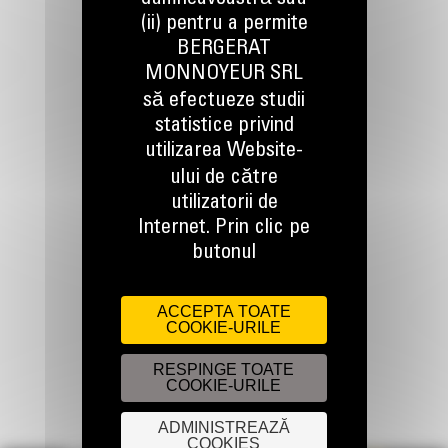
(ii) pentru a permite
TINEM LEGATURA
BERGERAT
MONNOYEUR SRL
să efectueze studii
statistice privind
utilizarea Website-
ului de către
Apelati-ne
utilizatorii de
0800 89 10 10
Internet. Prin clic pe
butonul
Scrieti-ne
TRIMITETI O CERERE
ACCEPTA TOATE
COOKIE-URILE
RESPINGE TOATE
COOKIE-URILE
ADMINISTREAZĂ
COOKIES