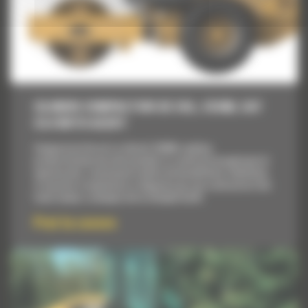
CILINDRI COMPACTORI DE SOL, CS54B, CAT
C4.4 WITH ACERT
Compactorul de sol cu vibratii CS54B combina
productivitatea de nivel mondial cu confortul exceptional al
operatorului, continuand traditia de durabilitate, fiabilitate
si usurinta in exploatare si depanare pe care contractorii din
toata lumea o asteapta de la utilajele Cat®.
Pret la cerere