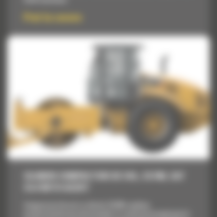
Cat® machines.
Pret la cerere
CILINDRI COMPACTORI DE SOL, CS74B, CAT
C4.4 WITH ACERT
Compactorul de sol cu vibratii CS74B combina
productivitatea de nivel mondial cu confortul exceptional al