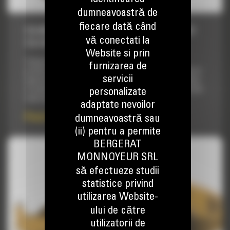
dumneavoastră de
fiecare dată când
CILINDRI COMPACTORI DE SOL, CS64B, CAT
vă conectati la
C4.4 WITH ACERT
Website si prin
Compactorul de sol cu vibratii CS64B combina
furnizarea de
productivitatea de nivel mondial cu confortul exceptional al
servicii
operatorului, continuand traditia de durabilitate, fiabilitate
si usurinta in exploatare si depanare pe care contractorii din
personalizate
toata lumea o asteapta de la utilajele Cat®.
adaptate nevoilor
Pret la cerere
dumneavoastră sau
(ii) pentru a permite
BERGERAT
MONNOYEUR SRL
să efectueze studii
statistice privind
utilizarea Website-
ului de către
utilizatorii de