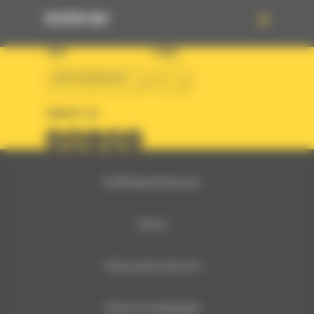
DESPRE NOI
TARA
LIMBA
BM ROMANIAN
ro
URMARITI-NE
© 2024 Bergerat-Monnoyeur
Sitemap
Politica privind cookie-urile
Politica De Confidentialitate