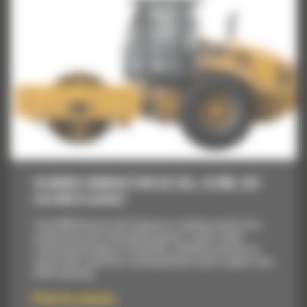
CILINDRI COMPACTORI DE SOL, CS78B, CAT
C4.4 WITH ACERT
The CS78B Vibratory Soil Compactor combines world-class
productivity with outstanding operator comfort while
continuing the legacy of durability, reliability and ease-of-
service that contractors worldwide have come to expect from
Cat® machines.
Pret la cerere