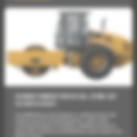
CILINDRI COMPACTORI DE SOL, CS76B, CAT
C4.4 WITH ACERT
The CS76B Vibratory Soil Compactor combines world-class
productivity with outstanding operator comfort while
continuing the legacy of durability, reliability and ease-of-
service that contractors worldwide have come to expect from