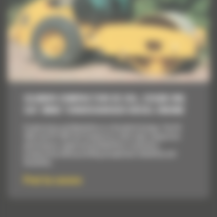
CILINDRI COMPACTORI DE SOL, CS533E HW,
CAT 3054C TURBOCHARGED DIESEL ENGINE
Productivity and Reliability in a Durable Package. The CS-
533E and CP-533E Soil Compactors offer high compaction
performance, speed and gradeability to maximize
productivity while providing exceptional reliability and
durability.
Pret la cerere