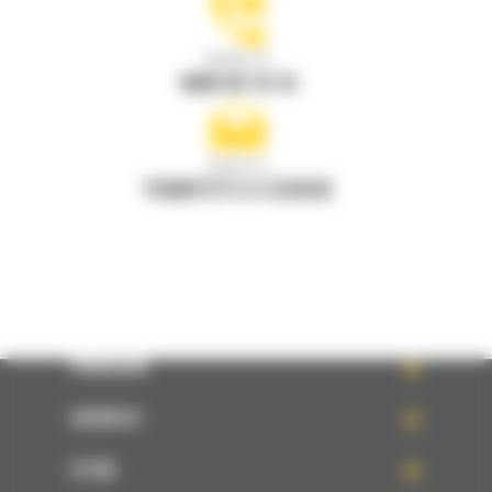
Apelati-ne
0800 89 10 10
Scrieti-ne
TRIMITETI O CERERE
PRODUSE
SERVICII
STIRI