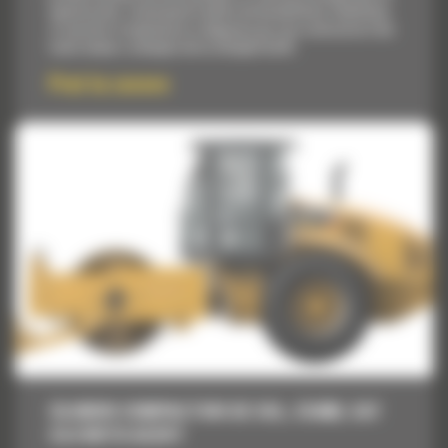
operatorului, continuand traditia de durabilitate, fiabilitate
si usurinta in exploatare si depanare pe care contractorii din
toata lumea o asteapta de la utilajele Cat®.
Pret la cerere
CILINDRI COMPACTORI DE SOL, CS68B, CAT
C4.4 WITH ACERT