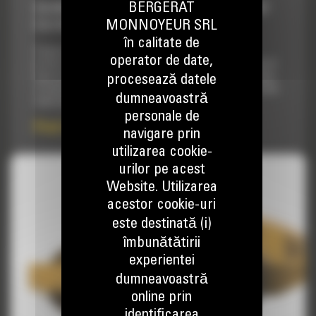
BERGERAT
CILINDRI COMPACTORI DE SOL, CS66B, CAT
MONNOYEUR SRL
C4.4 WITH ACERT
în calitate de
Compactorul de sol cu vibratii CS66B combina
operator de date,
productivitatea de nivel mondial cu confortul exceptional al
operatorului, continuand traditia de durabilitate, fiabilitate
procesează datele
si usurinta in exploatare si depanare pe care contractorii din
dumneavoastră
toata lumea o asteapta de la utilajele Cat®.
personale de
Pret la cerere
navigare prin
utilizarea cookie-
urilor pe acest
Website. Utilizarea
acestor cookie-uri
este destinată (i)
îmbunătătirii
experientei
dumneavoastră
online prin
identificarea