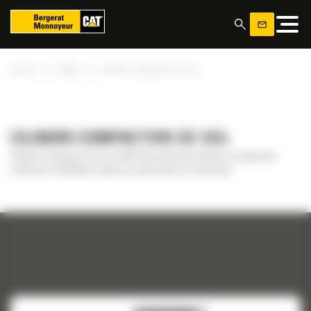
Panoul de gestionare a panourilor cookie
»
»
Acasa
Utilaje
Cilindri compactori de sol
CILINDRI COMPACTORI DE SOL
Cilindrii compactori de sol Cat® ofera eficienta ridicata, compactare
uniforma si fiabilitate maxima in proiectele de constructii.