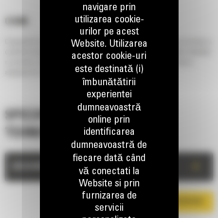
navigare prin
utilizarea cookie-
CS68B
urilor pe acest
Compactorul de sol cu vibratii CS68B combina productivitatea de nivel mondial cu
Website. Utilizarea
confortul exceptional al operatorului, continuand traditia de durabilitate, fiabilitate
acestor cookie-uri
si usurinta in exploatare si depanare pe care contractorii din toata lumea o
este destinată (i)
asteapta de la utilajele Cat®.
îmbunătătirii
experientei
dumneavoastră
SPECIFICATII
online prin
TEHNICE
identificarea
dumneavoastră de
fiecare dată când
+
DESCRIERE
vă conectati la
Website si prin
furnizarea de
DESCARCA BROSURA
servicii