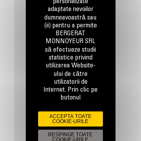
personalizate
adaptate nevoilor
dumneavoastră sau
(ii) pentru a permite
BERGERAT
MONNOYEUR SRL
TINEM LEGATURA
să efectueze studii
statistice privind
utilizarea Website-
ului de către
utilizatorii de
Internet. Prin clic pe
Apelati-ne
butonul
0800 89 10 10
ACCEPTA TOATE
COOKIE-URILE
Scrieti-ne
TRIMITETI O CERERE
RESPINGE TOATE
COOKIE-URILE