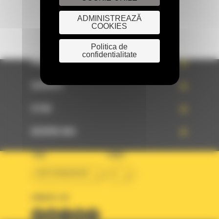
ADMINISTREAZĂ
COOKIES
Politica de
confidentialitate
PRODUSE
SERVICII
STIRI
DESPRE NOI
TARA
LIMBA
BM ROMANIAN
ro
URMARITI-NE