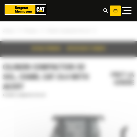
Panoul de gestionare a panourilor cookie
»
»
»
Acasa
Produse
Cilindri compactori de sol
DETALII PRODUS
SPECIFICATII TEHNICE
CILINDRI COMPACTORI DE
PRET LA
SOL, CS68B, CAT C4.4 WITH
CERERE
ACERT
Cilindri compactori de sol