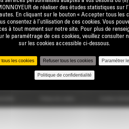
s services personnalisés adaptés à vos besoins ou (ii
767
ENVOYER
NOYEUR de réaliser des études statistiques sur l’
nautes. En cliquant sur le bouton « Accepter tous les c
us consentez à l’utilisation de ces cookies. Vous pouv
es à tout moment sur notre site. Pour plus de rense
 le paramétrage de ces cookies, veuillez consulter n
sur les cookies accessible ci-dessous.
VOTRE CHOIX
ACCÈS RAPIDES
 tous les cookies
Refuser tous les cookies
Paramétrer l
Calculatrice Carbone
FAQ
Politique de confidentialité
usher
sonnelles
Politique des cookies
Conditions Génér