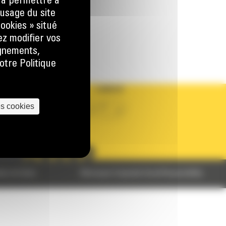
) à permettre à
 LA DEMANDE
usage du site
ookies » situé
ez modifier vos
ignements,
otre Politique
PAYS
LANGUE
es cookies
BM BELGIUM
fr
SUIVEZ-NOUS
ales de Vente
Monnoyeur Corporate Social Responsibility