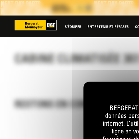
Panneau de gestion des cookies
S'ÉQUIPER
ENTRETENIR ET RÉPARER
C
CABINE CLIMATISÉE 307
RESTONS EN CONTACT
BERGERAT M
données perso
internet. L’ut
ligne en v
Appelez-