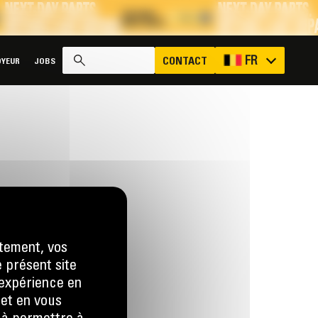
x
FR
CONTACT
YEUR
JOBS
tement, vos
e présent site
e expérience en
 et en vous
us