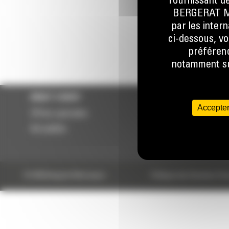
fournissant de
078 157 
BERGERAT MON
par les inter
ci-dessous, vo
préférenc
notamment sur
WHAT’S NEW?
NOS RÉFÉRENCES
Accepter
Offres spéciales
Cat® 310
Actualités
Cat ® 317
Cat® 325 with P224 Cr
© 2024 Bergerat-Monnoyeur
Politique des Données Per