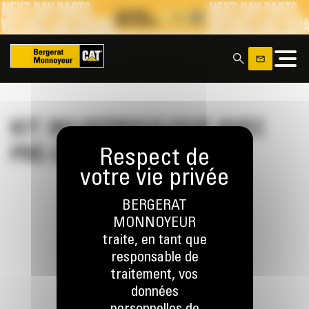
Panneau de gestion des cookies
x
KIT 303 HYDRAULIQUE AVEC
PRÉ-ÉQUIPEMENT
BERGERAT
MONNOYEUR
traite, en tant que
RESTONS EN CONTACT
responsable de
traitement, vos
données