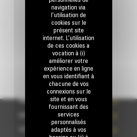
personnelles de
navigation via
l’utilisation de
Appelez-nous
078 157 767
cookies sur le
présent site
internet. L’utilisation
Écrivez-nous
de ces cookies a
ENVOYER LA DEMANDE
vocation à (i)
améliorer votre
expérience en ligne
en vous identifiant à
chacune de vos
connexions sur le
site et en vous
WHAT’S NEW?
fournissant des
services
NOS RÉFÉRENCES
personnalisés
adaptés à vos
VOTRE CHOIX