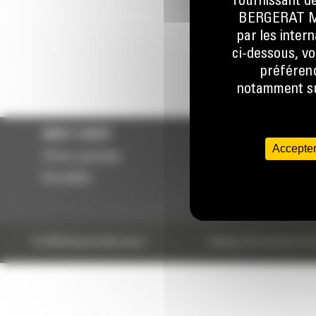
fournissant de
078 157 
BERGERAT MON
par les inter
ci-dessous, vo
préférenc
notamment sur
WHAT’S NEW?
NOS RÉFÉRENCES
Accepter
Offres spéciales
Cat® 310
Actualités
Cat ® 317
Cat® 325 with P224 Cr
© 2024 Bergerat-Monnoyeur
Politique des Données Per