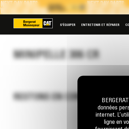
Panneau de gestion des cookies
S'ÉQUIPER
ENTRETENIR ET RÉPARER
C
MINIPELLE 306 CR
RESTONS EN CONTACT
BERGERAT M
données perso
internet. L’ut
ligne en v
Appelez-