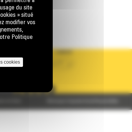
) à permettre à
 LA DEMANDE
usage du site
ookies » situé
ez modifier vos
ignements,
otre Politique
PAYS
LANGUE
es cookies
BM BELGIUM
fr
SUIVEZ-NOUS
ales de Vente
Monnoyeur Corporate Social Responsibility