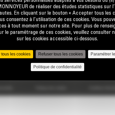
s services personnalisés adaptés à vos besoins ou (ii
767
ENVOYER
NOYEUR de réaliser des études statistiques sur l’
nautes. En cliquant sur le bouton « Accepter tous les c
us consentez à l’utilisation de ces cookies. Vous pouv
es à tout moment sur notre site. Pour plus de rense
 le paramétrage de ces cookies, veuillez consulter n
sur les cookies accessible ci-dessous.
VOTRE CHOIX
ACCÈS RAPIDES
 tous les cookies
Refuser tous les cookies
Paramétrer l
Calculatrice Carbone
FAQ
Politique de confidentialité
usher
sonnelles
Politique des cookies
Conditions Génér