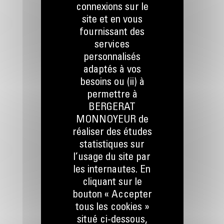
connexions sur le
site et en vous
fournissant des
services
RESTONS EN CONTACT
personnalisés
adaptés à vos
besoins ou (ii) à
permettre à
BERGERAT
MONNOYEUR de
Appelez-nous
réaliser des études
078 157 767
statistiques sur
l’usage du site par
les internautes. En
Écrivez-nous
cliquant sur le
ENVOYER LA DEMANDE
bouton « Accepter
tous les cookies »
situé ci-dessous,