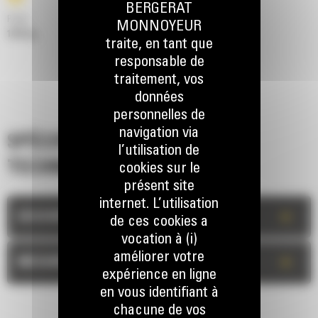
BERGERAT
Poids
MONNOYEUR
1673 kg
traite, en tant que
responsable de
traitement, vos
données
personnelles de
navigation via
SPÉCIFICATIONS
l’utilisation de
TECHNIQUES
cookies sur le
présent site
internet. L’utilisation
+
DESCRIPTION
de ces cookies a
vocation à (i)
améliorer votre
+
MESURES
expérience en ligne
en vous identifiant à
chacune de vos