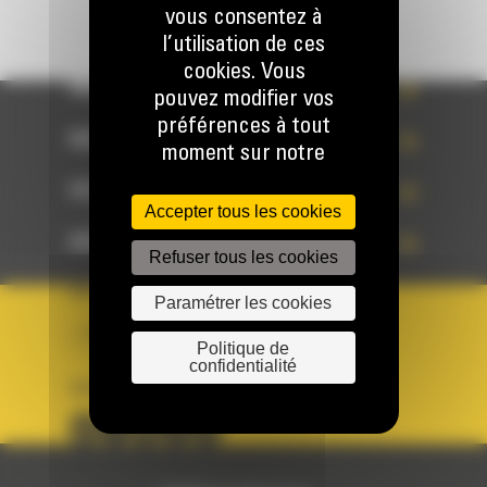
vous consentez à
l’utilisation de ces
cookies. Vous
WHAT’S NEW?
pouvez modifier vos
préférences à tout
NOS RÉFÉRENCES
moment sur notre
site. Pour plus de
VOTRE CHOIX
renseignements,
Accepter tous les cookies
notamment sur le
ACCÈS RAPIDES
Refuser tous les cookies
paramétrage de ces
cookies, veuillez
PAYS
LANGUE
Paramétrer les cookies
consulter notre
BM BELGIUM
fr
Politique sur les
Politique de
confidentialité
cookies accessible
SUIVEZ-NOUS
ci-dessous.