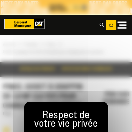
Panneau de gestion des cookies
x
»
»
»
Accueil
Produits
Pince
Godet à grappin de 2,8 m³ (3,6 yd³) pour chargeuses sur pneus
DÉTAILS DU PRODUIT
SPÉCIFICATIONS TECHNIQUES
PINCE, GODET À GRAPPIN
PRIX SUR
DE 2,8 M³ (3,6 YD³) POUR
DEMANDE
CHARGEUSES SUR PNEUS
Pince