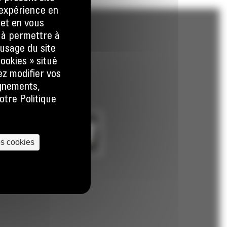
e expérience en
 et en vous
) à permettre à
usage du site
ookies » situé
ez modifier vos
ignements,
otre Politique
es cookies