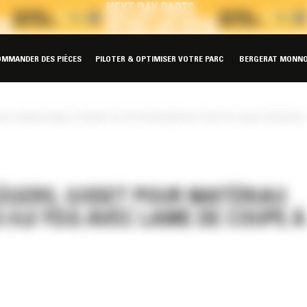
OMMANDER DES PIÈCES
PILOTER & OPTIMISER VOTRE PARC
BERGERAT MONNO
our matériau léger à claveter de 3,5 m3 (4,6 yd3) avec lame de coupe à boulonner
ÉGERS, GODET POUR MATÉRIAU
 (4,6 YD3) AVEC LAME DE COUPE À