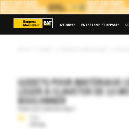
Panneau de gestion des cookies
S'ÉQUIPER
ENTRETENIR ET RÉPARER
C
»
»
»
Accueil
Produits
Godets pour matériaux légers
Godet p
GODETS POUR MATÉRIAUX L
LÉGER À CLAVETER DE 3,5 M3
BOULONNER
Godets pour matériaux légers
Poids
1313 kg