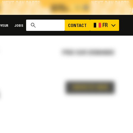
x
FR
CONTACT
YEUR
JOBS
PRIX SUR DEMANDE
CONTACTEZ-NOUS