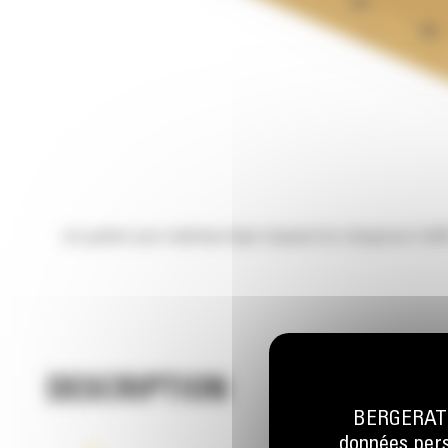
Les godets pour matériaux léger équipant les chargeuses Cat® 
DESCRIPTION
BERGERAT M
données perso