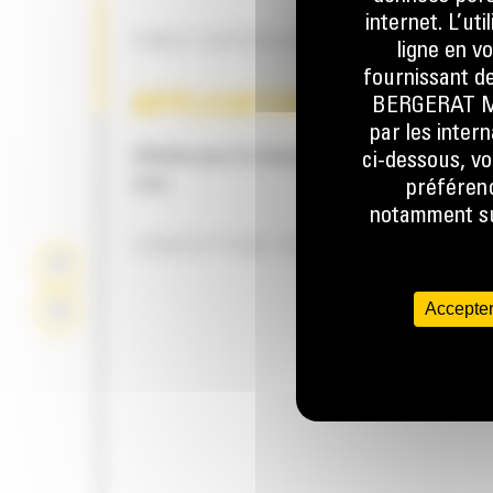
internet. L’ut
PINCE SUPÉRIEURE EN OPTION
ligne en v
fournissant de
APPLICATION
BERGERAT MON
par les inter
Utilisés pour le chargement de matériaux lég
ci-dessous, vo
vrac.
préférenc
notamment sur
CONCEPTION TRÈS POLYVALENTE
Accepter