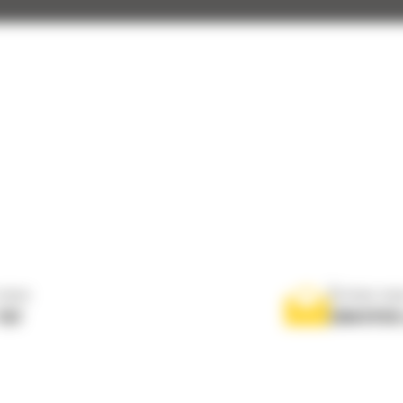
nous
Écrivez-no
767
ENVOYER