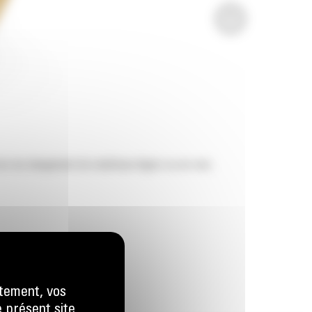
ors du chargement de matériaux légers ou en vrac.
tement, vos
e présent site