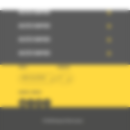
ACCÈS RAPIDE
ACCÈS RAPIDE
ACCÈS RAPIDE
ACCÈS RAPIDE
PAYS
LANGUE
BM ALGÉRIE
fr
SUIVEZ-NOUS
© 2024 Bergerat-Monnoyeur