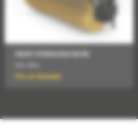
CIRCUIT HYDRAULIQUE BA118C
Poids :
433 kg
Prix sur demande