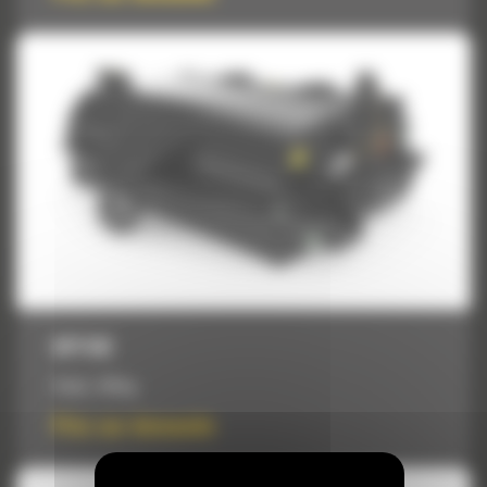
BP118C
Poids :
570 kg
Prix sur demande