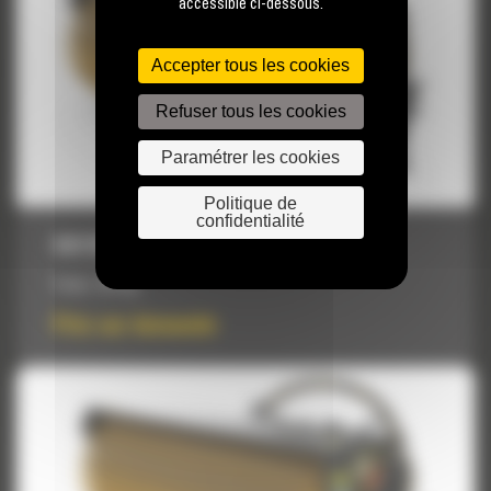
accessible ci-dessous.
Accepter tous les cookies
Refuser tous les cookies
Paramétrer les cookies
Politique de
confidentialité
BA118C MANUELLE
Poids :
411 kg
Prix sur demande