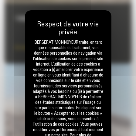
TOMBEREAUX ARTICULÉS
BERGERAT MONNOYEUR traite, en tant
En savoir plus
que responsable de traitement, vos
données personnelles de navigation via
l’utilisation de cookies sur le présent site
internet. L’utilisation de ces cookies a
vocation à (i) améliorer votre expérience
en ligne en vous identifiant à chacune de
vos connexions sur le site et en vous
fournissant des services personnalisés
adaptés à vos besoins ou (ii) à permettre
à BERGERAT MONNOYEUR de réaliser
des études statistiques sur l’usage du
site par les internautes. En cliquant sur
le bouton « Accepter tous les cookies »
situé ci-dessous, vous consentez à
l’utilisation de ces cookies. Vous pouvez
modifier vos préférences à tout moment
sur notre site. Pour plus de