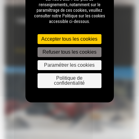
renseignements, notamment sur le
paramétrage de ces cookies, veuillez
consulter notre Politique sur les cookies
TOMBEREAUX DE CHANTIER
accessible ci-dessous.
Accepter tous les cookies
En savoir plus
Refuser tous les cookies
Paramétrer les cookies
Politique de
confidentialité