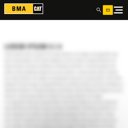
Panneau de gestion des cookies
LOREM IPSUM 5.1.4
Lorem ipsum dolor sit amet. Eos sequi dolores non atque consequuntur nam
porro praesentium. Sed rerum aliquam et enim neque sit quaerat facere est
dicta veniam et harum architecto ut delectus dolorem. Ut earum tempora ad
dolore odit ut delectus tempora et esse dolores. Lorem ipsum dolor sit amet.
Eos sequi dolores non atque consequuntur nam porro praesentium. Sed rerum
aliquam et enim neque sit quaerat facere est dicta veniam et harum architecto ut
delectus dolorem. Ut earum tempora ad dolore odit ut delectus tempora et esse
dolores. Lorem ipsum dolor sit amet. Eos sequi dolores non atque
consequuntur nam porro praesentium. Sed rerum aliquam et enim neque sit
quaerat facere est dicta veniam et harum architecto ut delectus dolorem. Ut
earum tempora ad dolore odit ut delectus tempora et esse dolores. Lorem
ipsum dolor sit amet. Eos sequi dolores non atque consequuntur nam porro
praesentium. Sed rerum aliquam et enim neque sit quaerat facere est dicta