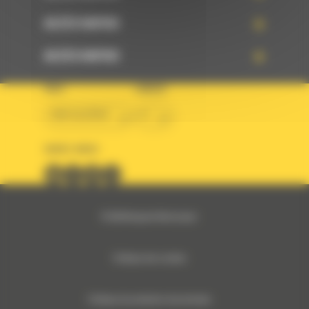
ACCÈS RAPIDE
ACCÈS RAPIDE
PAYS
LANGUE
BM ALGÉRIE
fr
SUIVEZ-NOUS
© 2024 Bergerat-Monnoyeur
Politique des cookies
Politique de protection des données