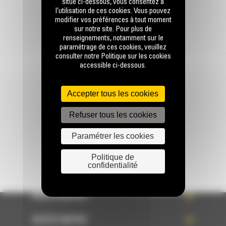
situé ci-dessous, vous consentez à
l’utilisation de ces cookies. Vous pouvez
modifier vos préférences à tout moment
sur notre site. Pour plus de
renseignements, notamment sur le
paramétrage de ces cookies, veuillez
Appelez-nous
consulter notre Politique sur les cookies
0770 555 556
accessible ci-dessous.
Accepter tous les cookies
Écrivez-nous
Refuser tous les cookies
ENVOYER LA DEMANDE
Paramétrer les cookies
Politique de
confidentialité
ACCÈS RAPIDE
ACCÈS RAPIDE