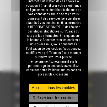
internet. L’utilisation de ces cookies a
vocation à (i) améliorer votre expérience
Appelez-nous
en ligne en vous identifiant à chacune de
0770 555 556
vos connexions sur le site et en vous
fournissant des services personnalisés
adaptés à vos besoins ou (ii) à permettre
à BERGERAT MONNOYEUR de réaliser
Écrivez-nous
des études statistiques sur l’usage du
ENVOYER LA DEMANDE
site par les internautes. En cliquant sur
le bouton « Accepter tous les cookies »
situé ci-dessous, vous consentez à
l’utilisation de ces cookies. Vous pouvez
modifier vos préférences à tout moment
sur notre site. Pour plus de
renseignements, notamment sur le
paramétrage de ces cookies, veuillez
consulter notre Politique sur les cookies
ACCÈS RAPIDE
accessible ci-dessous.
ACCÈS RAPIDE
Accepter tous les cookies
ACCÈS RAPIDE
Refuser tous les cookies
ACCÈS RAPIDE