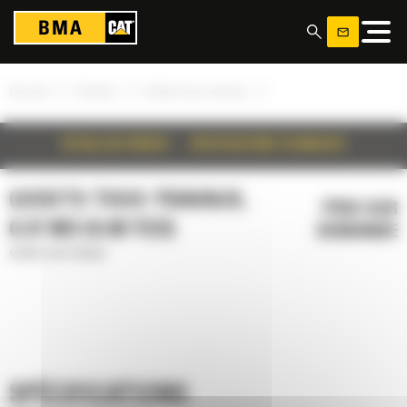
Panneau de gestion des cookies
»
»
»
Accueil
Produits
Godets tous-travaux
DÉTAILS DU PRODUIT
SPÉCIFICATIONS TECHNIQUES
GODETS TOUS-TRAVAUX,
PRIX SUR
0.37 M3 (0.48 YD3)
DEMANDE
Godets tous-travaux
SPÉCIFICATIONS