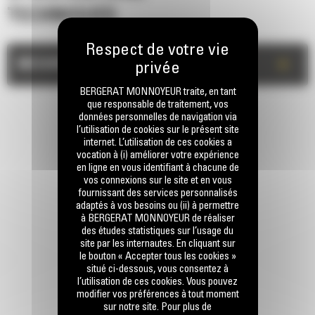
TECHNIQUES
+
MESURES
BERGERAT MONNOYEUR traite, en tant
que responsable de traitement, vos
données personnelles de navigation via
l’utilisation de cookies sur le présent site
internet. L’utilisation de ces cookies a
vocation à (i) améliorer votre expérience
en ligne en vous identifiant à chacune de
vos connexions sur le site et en vous
fournissant des services personnalisés
RESTONS EN CONTACT
adaptés à vos besoins ou (ii) à permettre
à BERGERAT MONNOYEUR de réaliser
des études statistiques sur l’usage du
site par les internautes. En cliquant sur
le bouton « Accepter tous les cookies »
situé ci-dessous, vous consentez à
l’utilisation de ces cookies. Vous pouvez
modifier vos préférences à tout moment
Appelez-nous
sur notre site. Pour plus de
0770 555 556