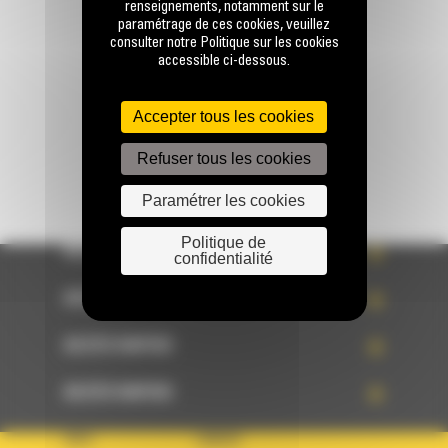
renseignements, notamment sur le
paramétrage de ces cookies, veuillez
consulter notre Politique sur les cookies
accessible ci-dessous.
Écrivez-nous
ENVOYER LA DEMANDE
Accepter tous les cookies
Refuser tous les cookies
Paramétrer les cookies
Politique de
ACCÈS RAPIDE
confidentialité
ACCÈS RAPIDE
ACCÈS RAPIDE
ACCÈS RAPIDE
PAYS
LANGUE