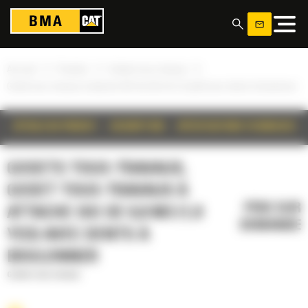
Panneau de gestion des cookies
»
»
»
Accueil
Produits
Godets tous-travaux
Godet tous-travaux à attache ISO de 0,8 m3 (1,0 yd3) avec dents à boulonner
DÉTAILS DU PRODUIT
DESCRIPTION
SPÉCIFICATIONS TECHNIQUES
GODETS TOUS-TRAVAUX,
GODET TOUS-TRAVAUX À
PRIX SUR
ATTACHE ISO DE 0,8 M3 (1,0
DEMANDE
YD3) AVEC DENTS À
BOULONNER
Godets tous-travaux