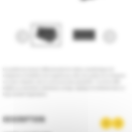
Les godets tous travaux Cat® présentent les mêmes caractéristiques de
chargement, de fiabilité et de longévité que celles des godets de la chargeuse
sur pneus compacte, mais ils sont encore plus polyvalents : ils sont en effet
adaptés au creusement, refoulement, serrage, régalage et nivellement dans un
large éventail d'applications.
DESCRIPTION