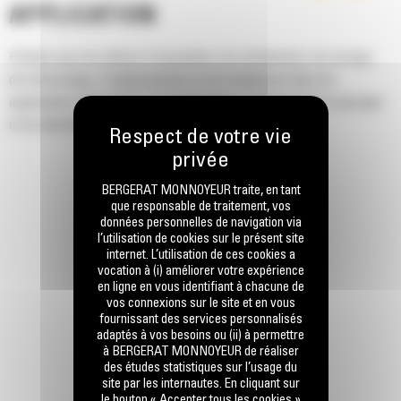
APPLICATION
Parfaits pour les tâches d'excavation, de refoulement, de serrage,
de rétrocavage, d'aplanissement et de nivellement dans les
applications industrielles, de construction, d'aménagement paysager
et de démolition.
BERGERAT MONNOYEUR traite, en tant
que responsable de traitement, vos
données personnelles de navigation via
l’utilisation de cookies sur le présent site
internet. L’utilisation de ces cookies a
vocation à (i) améliorer votre expérience
en ligne en vous identifiant à chacune de
vos connexions sur le site et en vous
fournissant des services personnalisés
adaptés à vos besoins ou (ii) à permettre
à BERGERAT MONNOYEUR de réaliser
des études statistiques sur l’usage du
site par les internautes. En cliquant sur
le bouton « Accepter tous les cookies »