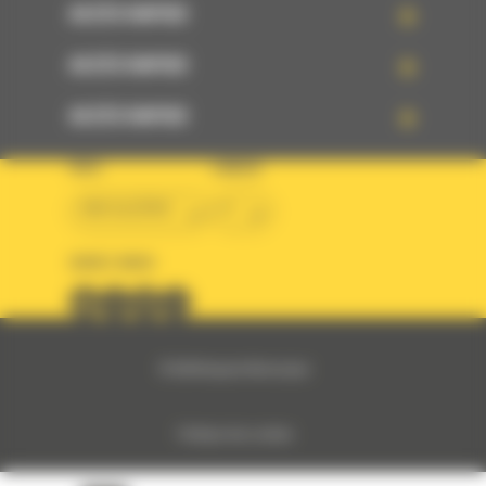
ACCÈS RAPIDE
ACCÈS RAPIDE
ACCÈS RAPIDE
PAYS
LANGUE
BM ALGÉRIE
fr
SUIVEZ-NOUS
© 2024 Bergerat-Monnoyeur
Politique des cookies