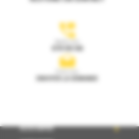
Appelez-nous
0770 555 556
Écrivez-nous
ENVOYER LA DEMANDE
ACCÈS RAPIDE