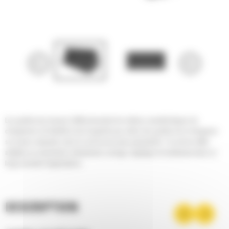
Les godets tous travaux Cat® présentent les mêmes caractéristiques de
chargement, de fiabilité et de longévité que celles des godets de la chargeuse
sur pneus compacte, mais ils sont encore plus polyvalents : ils sont en effet
adaptés au creusement, refoulement, serrage, régalage et nivellement dans un
large éventail d'applications.
DESCRIPTION