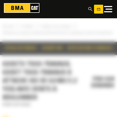
Panneau de gestion des cookies
»
»
»
Accueil
Produits
Godets tous-travaux
Godet tous-travaux à attache ISO de 0,9 m3 (1,2 yd3) avec dents à boulonner
DÉTAILS DU PRODUIT
DESCRIPTION
SPÉCIFICATIONS TECHNIQUES
GODETS TOUS-TRAVAUX,
GODET TOUS-TRAVAUX À
PRIX SUR
ATTACHE ISO DE 0,9 M3 (1,2
DEMANDE
YD3) AVEC DENTS À
BOULONNER
Godets tous-travaux