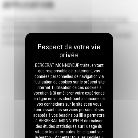
APPLICATION
Parfaits pour les tâches d'excavation, de refoulement, de serrage,
de rétrocavage, d'aplanissement et de nivellement dans les
applications industrielles, de construction, d'aménagement paysager
et de démolition.
BERGERAT MONNOYEUR traite, en tant
que responsable de traitement, vos
données personnelles de navigation via
l’utilisation de cookies sur le présent site
internet. L’utilisation de ces cookies a
vocation à (i) améliorer votre expérience
en ligne en vous identifiant à chacune de
vos connexions sur le site et en vous
fournissant des services personnalisés
adaptés à vos besoins ou (ii) à permettre
à BERGERAT MONNOYEUR de réaliser
des études statistiques sur l’usage du
site par les internautes. En cliquant sur
le bouton « Accepter tous les cookies »