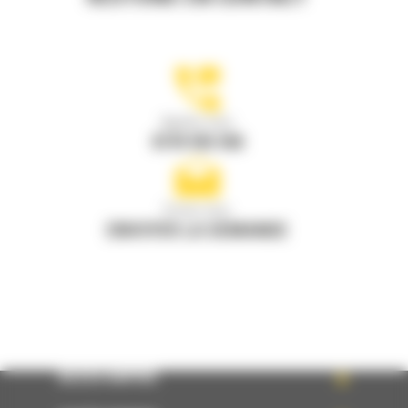
Appelez-nous
0770 555 556
Écrivez-nous
ENVOYER LA DEMANDE
ACCÈS RAPIDE