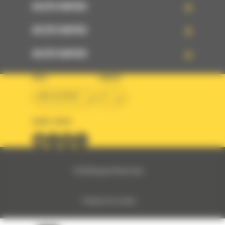
ACCÈS RAPIDE
ACCÈS RAPIDE
ACCÈS RAPIDE
PAYS
LANGUE
BM ALGÉRIE
fr
SUIVEZ-NOUS
© 2024 Bergerat-Monnoyeur
Politique des cookies