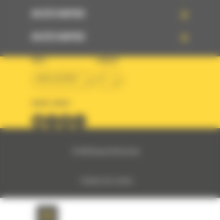
ACCÈS RAPIDE
ACCÈS RAPIDE
PAYS
LANGUE
BM ALGÉRIE
fr
SUIVEZ-NOUS
© 2024 Bergerat-Monnoyeur
Politique des cookies
Politique de protection des données