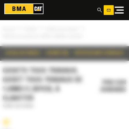
Panneau de gestion des cookies
»
»
»
Accueil
Produits
Godets tous-travaux
Godet tous-travaux de 1,03m3 (1,35yd3), à claveter
DÉTAILS DU PRODUIT
DESCRIPTION
SPÉCIFICATIONS TECHNIQUES
GODETS TOUS-TRAVAUX,
GODET TOUS-TRAVAUX DE
PRIX SUR
1,03M3 (1,35YD3), À
DEMANDE
CLAVETER
Godets tous-travaux