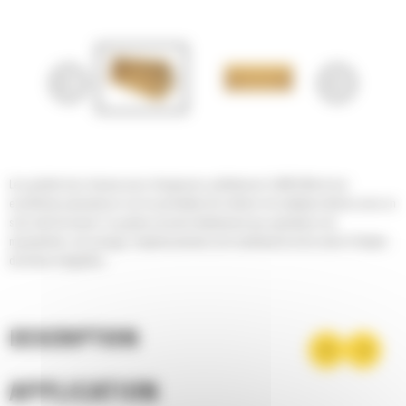
Les godets tous-travaux pour chargeuses-pelleteuses Cat® offrent une
excellente polyvalence car ils permettent de réaliser de multiples tâches avec un
seul outil de travail. Ce godet convient idéalement aux opérations de
manutention, de serrage, d'aplanissement, de nivellement et de saisie d'objets
de forme irrégulière.
DESCRIPTION
APPLICATION