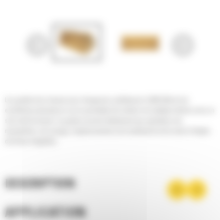
Les godets tous-travaux pour chargeuses-pelleteuses Cat® offrent une
excellente polyvalence car ils permettent de réaliser de multiples tâches avec un
seul outil de travail. Ce godet convient idéalement aux opérations de
manutention, de serrage, d'aplanissement, de nivellement et de saisie d'objets
de forme irrégulière.
DESCRIPTION
APPLICATION