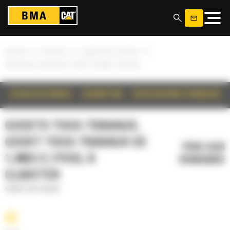
Panneau de gestion des cookies
»
»
»
Accueil
Produits
Godets tous-travaux
Godet tous-travaux de 1,3m3 (1,7yd3), à claveter
DÉTAILS DU PRODUIT
DESCRIPTION
SPÉCIFICATIONS TECHNIQUES
GODETS TOUS-TRAVAUX,
GODET TOUS-TRAVAUX DE
PRIX SUR
1,3M3 (1,7YD3), À
DEMANDE
CLAVETER
Godets tous-travaux