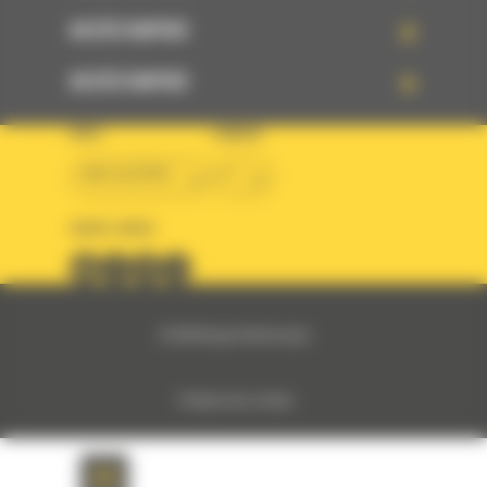
ACCÈS RAPIDE
ACCÈS RAPIDE
PAYS
LANGUE
BM ALGÉRIE
fr
SUIVEZ-NOUS
© 2024 Bergerat-Monnoyeur
Politique des cookies
Politique de protection des données