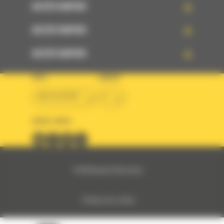
ACCÈS RAPIDE
ACCÈS RAPIDE
ACCÈS RAPIDE
PAYS
LANGUE
BM ALGÉRIE
fr
SUIVEZ-NOUS
© 2024 Bergerat-Monnoyeur
Politique des cookies