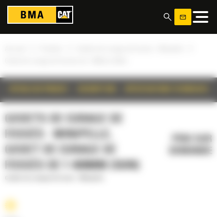
Panneau de gestion des cookies
»
»
»
Accueil
Produits
Godets de curage de fossés - Minipelle
Godet de curage de fossés de 1 400mm (55in)
DÉTAILS DU PRODUIT
DESCRIPTION
SPÉCIFICATIONS TECHNIQUES
GODETS DE CURAGE DE
FOSSÉS - MINIPELLE,
PRIX SUR
GODET DE CURAGE DE
DEMANDE
FOSSÉS DE 1 400MM (55IN)
Godets de curage de fossés - Minipelle