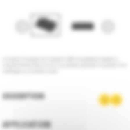
Les godets d'excavation pour minipelles Cat® sont parfaitement adaptés au
creusement de tranchées de voirie, aux opérations générales d'excavation et de
remblayage sur sol meuble à moyen.
DESCRIPTION
APPLICATION