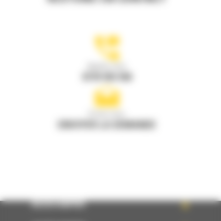
Appelez-nous
0770 555 556
Écrivez-nous
ENVOYER LA DEMANDE
ACCÈS RAPIDE