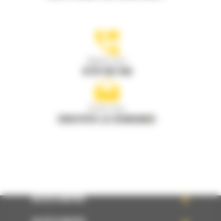
Appelez-nous
0770 555 556
Écrivez-nous
ENVOYER LA DEMANDE
ACCÈS RAPIDE