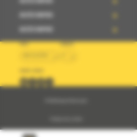
ACCÈS RAPIDE
ACCÈS RAPIDE
ACCÈS RAPIDE
PAYS
LANGUE
BM ALGÉRIE
fr
SUIVEZ-NOUS
© 2024 Bergerat-Monnoyeur
Politique des cookies