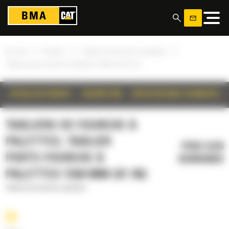
Panneau de gestion des cookies
»
»
»
Accueil
Produits
Tabliers de fourche à palettes
Tablier porte-fourche à palettes 1550 mm (61 in)
DÉTAILS DU PRODUIT
DESCRIPTION
SPÉCIFICATIONS TECHNIQUES
TABLIERS DE FOURCHE À
PALETTES, TABLIER
PRIX SUR
PORTE-FOURCHE À
DEMANDE
PALETTES 1550 MM (61 IN)
Tabliers de fourche à palettes