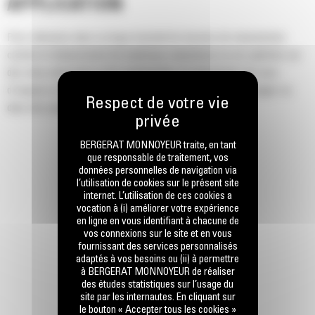
APPLICATION
Pour utilisation dans un large éventail de besoins de manutention
comme le déplacement de matériaux volumineux ou sur palettes sur
des sites industriels et de construction, la manutention de sacs
d'engrais et de graines sur des sites d'aménagement paysager ou
dans des pépinières et dans d'autres travaux similaires.
BERGERAT MONNOYEUR traite, en tant
que responsable de traitement, vos
données personnelles de navigation via
l’utilisation de cookies sur le présent site
internet. L’utilisation de ces cookies a
vocation à (i) améliorer votre expérience
en ligne en vous identifiant à chacune de
vos connexions sur le site et en vous
fournissant des services personnalisés
adaptés à vos besoins ou (ii) à permettre
à BERGERAT MONNOYEUR de réaliser
des études statistiques sur l’usage du
site par les internautes. En cliquant sur
le bouton « Accepter tous les cookies »