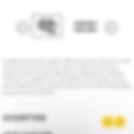
Les tabliers porte-fourches à palettes Cat® sont conçus pour répondre à un large
éventail de besoins de manutention. Utilisez les tabliers porte-fourches à
pointes de fourche de longueur différente pour le déplacement de matériaux
volumineux ou sur palettes sur les sites industriels et de construction ainsi que
pour la manutention de sacs d'engrais et de graines sur les sites d'aménagement
paysager ou dans les pépinières.
DESCRIPTION