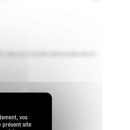
s, idéaux pour une grande variété de tâches dans les
tement, vos
e présent site