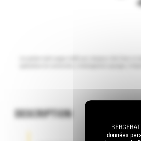
Les godets multi-usages Cat® pour chargeurs Skid Steer et ch
applications de construction, d'aménagement paysager, d'indust
DESCRIPTION
BERGERAT M
données perso