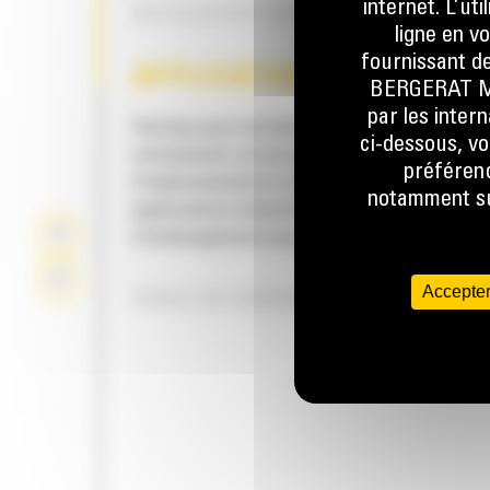
internet. L’ut
OUTILS D'ATTAQUE DU SOL EN OPT
ligne en v
fournissant de
APPLICATION
BERGERAT MON
par les inter
Parfaits pour les tâches d'excavation, de
ci-dessous, vo
refoulement, de serrage, de rétrocavage,
préférenc
d'aplanissement et de nivellement dans les
notamment sur
applications industrielles, de construction,
d'aménagement paysager et de démolition.
Accepter
FORCE DE SERRAGE EXCELLENTE