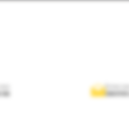
nous
Écrivez-no
 556
ENVOYER