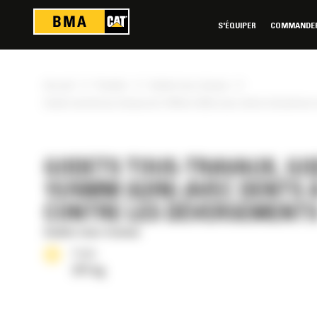
Panneau de gestion des cookies
S'ÉQUIPER
COMMANDER 
»
»
»
Accueil
Produits
Godets tous-travaux
Godet normal tous travaux de 1576mm (62in) avec dents à boulonner 
GODETS TOUS-TRAVAUX, GO
1576MM (62IN) AVEC DENTS
CONTRE LES DÉVERSEMENT
Godets tous-travaux
Poids
371 kg