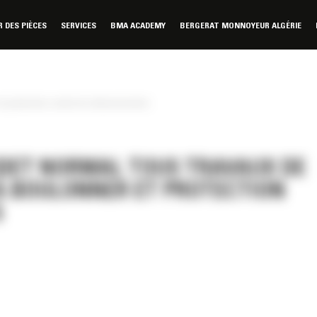
DES PIÈCES
SERVICES
BMA ACADEMY
BERGERAT MONNOYEUR ALGÉRIE
et protection contre les déversements
DET NORMAL TOUS TRAVAUX DE
 À BOULONNER ET PROTECTION
S