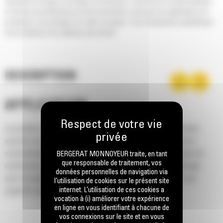
capacités de charge, de levage et d'inclinaison. Cela donne un godet optimisé
en termes de performances et de productivité, conçu pour les applications de
production. Les avantages de cette conception : des rendements volumétriques
et une rétention des matériaux plus élevés.
DESCRIPTION
APPLICATION
Les godets de la série Performance augmentent la productivité,
assurent une plus grande rétention du matériau et réduisent la
consommation de carburant avec un travail au tas facilité dans de
BERGERAT MONNOYEUR traite, en tant
que responsable de traitement, vos
nombreuses applications différentes. Le facteur de remplissage
données personnelles de navigation via
pour les godets de la série Performance permet d'obtenir une
l’utilisation de cookies sur le présent site
internet. L’utilisation de ces cookies a
capacité jusqu'à 115 % supérieure que celle spécifiée.
vocation à (i) améliorer votre expérience
en ligne en vous identifiant à chacune de
vos connexions sur le site et en vous