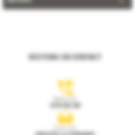
+
MESURES
RESTONS EN CONTACT
Appelez-nous
0770 555 556
Écrivez-nous