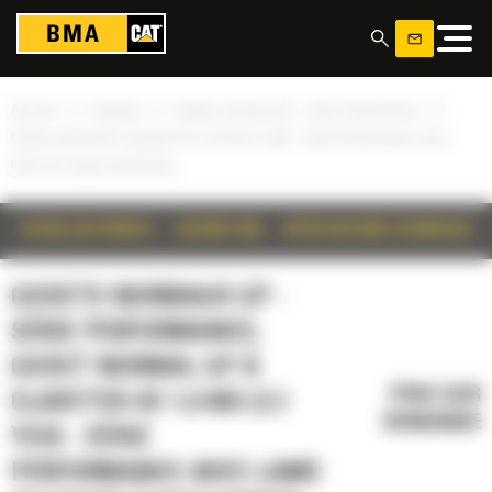
Panneau de gestion des cookies
»
»
»
Accueil
Produits
Godets normaux GP - Série Performance
Godet normal GP à claveter de 1,6 m3 (2,1 yd3) - Série Performance avec
lame de coupe à boulonner
DÉTAILS DU PRODUIT
DESCRIPTION
SPÉCIFICATIONS TECHNIQUES
GODETS NORMAUX GP -
SÉRIE PERFORMANCE,
GODET NORMAL GP À
PRIX SUR
CLAVETER DE 1,6 M3 (2,1
DEMANDE
YD3) - SÉRIE
PERFORMANCE AVEC LAME