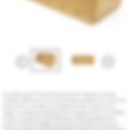
Les godets normaux GP série Performance pour les chargeuses sur pneus
compactes Cat® assurent de bonnes performances globales pour la mise en tas,
la reprise de tas, l'excavation et le chargement de talus. Comme le nom le
suggère, ces godets sont performants lors du chargement au tas ou de matériau
en place. Les godets de la série Performance s'intègrent parfaitement à la
machine: leur forme est adaptée à la timonerie de la machine, ainsi qu'à ses