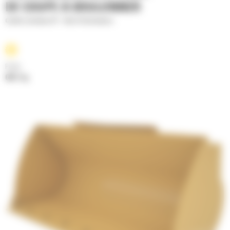
DE COUPE À BOULONNER
Godets normaux GP - Série Performance
Poids
608.7 kg