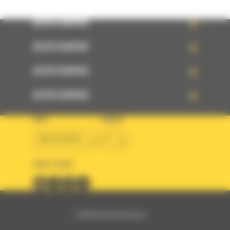
ACCÈS RAPIDE
ACCÈS RAPIDE
ACCÈS RAPIDE
ACCÈS RAPIDE
PAYS
LANGUE
BM ALGÉRIE
fr
SUIVEZ-NOUS
© 2024 Bergerat-Monnoyeur