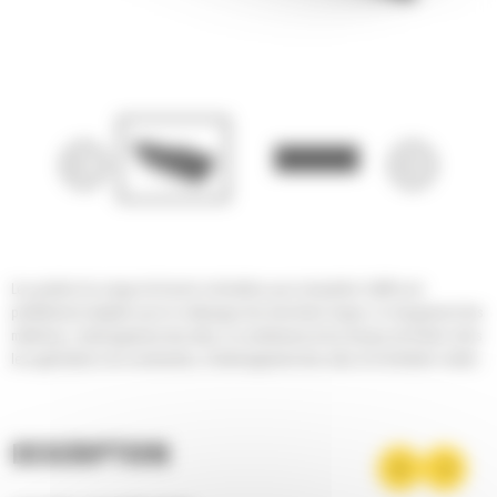
Les godets de curage de fossés inclinables pour minipelles Cat® sont
parfaitement adaptés pour le nettoyage des tranchées larges, le chargement des
matériaux, l'aménagement des talus, le nivellement et les travaux de finition dans
les applications de construction, d'aménagement des sites et d'entretien routier.
DESCRIPTION