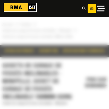
Panneau de gestion des cookies
»
»
Accueil
Produits
»
Godets de curage de fossés inclinables - Minipelle
Godet de curage de fossés inclinable 1600mm (63in)
DÉTAILS DU PRODUIT
DESCRIPTION
SPÉCIFICATIONS TECHNIQUES
GODETS DE CURAGE DE
FOSSÉS INCLINABLES -
PRIX SUR
MINIPELLE, GODET DE
DEMANDE
CURAGE DE FOSSÉS
INCLINABLE 1600MM (63IN)
Godets de curage de fossés inclinables - Minipelle