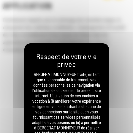
APPLICATION
Parfaitement adaptés pour le nettoyage des tranchées larges, le
chargement des matériaux, la définition, l'aménagement et le profil
des talus, le nivellement et les travaux de finition dans les
applications de construction, d'aménagement des sites et
d'entretien routier.
BERGERAT MONNOYEUR traite, en tant
que responsable de traitement, vos
données personnelles de navigation via
l’utilisation de cookies sur le présent site
internet. L’utilisation de ces cookies a
vocation à (i) améliorer votre expérience
en ligne en vous identifiant à chacune de
vos connexions sur le site et en vous
fournissant des services personnalisés
adaptés à vos besoins ou (ii) à permettre
à BERGERAT MONNOYEUR de réaliser