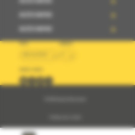
ACCÈS RAPIDE
ACCÈS RAPIDE
ACCÈS RAPIDE
PAYS
LANGUE
BM ALGÉRIE
fr
SUIVEZ-NOUS
© 2024 Bergerat-Monnoyeur
Politique des cookies