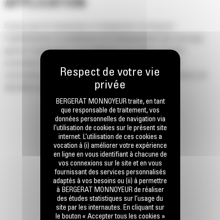
APPLICATION
Conçus pour le creusement, le chargement, le transport,
l'aplanissement, le nivellement et le déchargement pour une large
gamme d'applications et de matériaux. Ces godets standard
conviennent parfaitement aux applications industrielles, de
construction, d'aménagement paysager et d'autres applications de
démolition plus agressives.
BERGERAT MONNOYEUR traite, en tant
que responsable de traitement, vos
données personnelles de navigation via
l’utilisation de cookies sur le présent site
internet. L’utilisation de ces cookies a
vocation à (i) améliorer votre expérience
en ligne en vous identifiant à chacune de
vos connexions sur le site et en vous
fournissant des services personnalisés
adaptés à vos besoins ou (ii) à permettre
à BERGERAT MONNOYEUR de réaliser
des études statistiques sur l’usage du
site par les internautes. En cliquant sur
le bouton « Accepter tous les cookies »