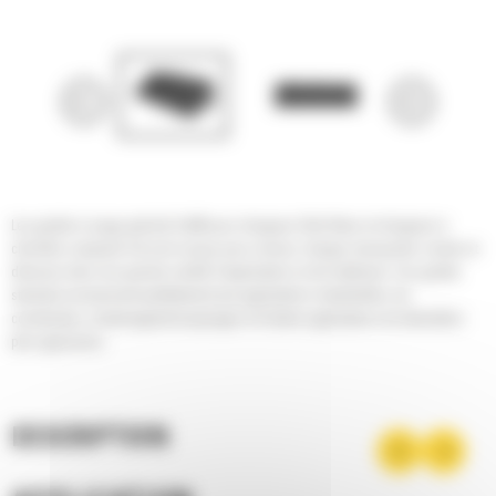
Les godets à usage général Cat® pour chargeurs Skid Steer et chargeurs à
chenilles compacts Cat sont conçus pour creuser, charger, transporter, niveler et
déverser dans une grande variété d'applications et de matériaux. Ces godets
standard conviennent parfaitement aux applications industrielles, de
construction, d'aménagement paysager et d'autres applications de démolition
plus agressives.
DESCRIPTION