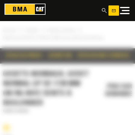
Panneau de gestion des cookies
»
»
»
Accueil
Produits
Godets normaux
Godet normal GP de 1730 mm (68 in) avec dents à boulonner
DÉTAILS DU PRODUIT
DESCRIPTION
SPÉCIFICATIONS TECHNIQUES
GODETS NORMAUX, GODET
NORMAL GP DE 1730 MM
PRIX SUR
(68 IN) AVEC DENTS À
DEMANDE
BOULONNER
Godets normaux