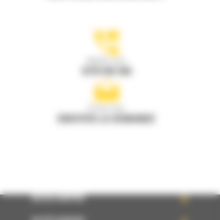
Appelez-nous
0770 555 556
Écrivez-nous
ENVOYER LA DEMANDE
ACCÈS RAPIDE