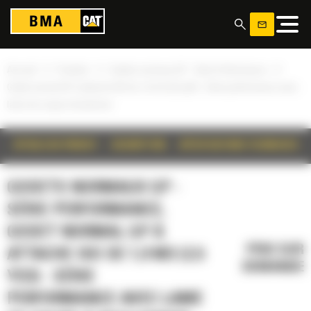
Panneau de gestion des cookies
»
»
»
Accueil
Produits
Godets normaux GP - Série Performance
Godet normal GP à attache ISO de 1,9 m3 (2,5 yd3) - Série performance avec
lame de coupe à boulonner
DÉTAILS DU PRODUIT
DESCRIPTION
SPÉCIFICATIONS TECHNIQUES
GODETS NORMAUX GP -
SÉRIE PERFORMANCE,
GODET NORMAL GP À
PRIX SUR
ATTACHE ISO DE 1,9 M3 (2,5
DEMANDE
YD3) - SÉRIE
PERFORMANCE AVEC LAME