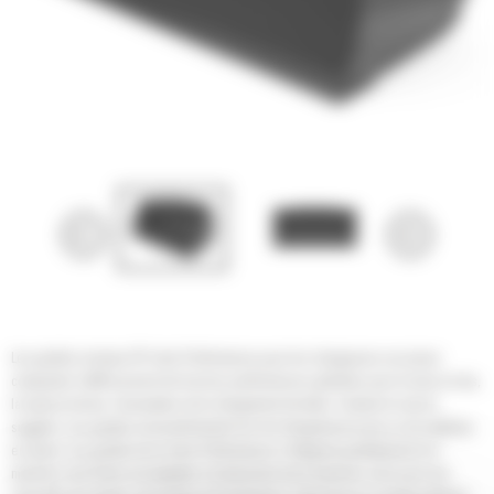
Les godets normaux GP série Performance pour les chargeuses sur pneus
compactes Cat® assurent de bonnes performances globales pour la mise en tas,
la reprise de tas, l'excavation et le chargement de talus. Comme le nom le
suggère, ces godets sont performants lors du chargement au tas ou de matériau
en place. Les godets de la série Performance s'intègrent parfaitement à la
machine: leur forme est adaptée à la timonerie de la machine, ainsi qu'à ses