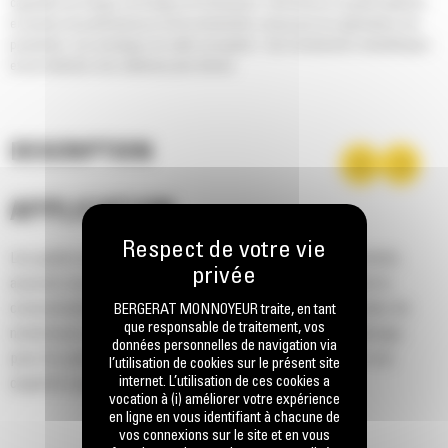
capacités de charge, de levage et d'inclinaison. Cela donne un godet optimisé
en termes de performances et de productivité, conçu pour les applications de
production. Les avantages de cette conception : des rendements volumétriques
et une rétention des matériaux plus élevés.
DESCRIPTION
APPLICATION
Les godets de la série Performance augmentent la productivité,
assurent une plus grande rétention du matériau et réduisent la
consommation de carburant avec un travail au tas facilité dans de
BERGERAT MONNOYEUR traite, en tant
que responsable de traitement, vos
nombreuses applications différentes. Le facteur de remplissage
données personnelles de navigation via
pour les godets de la série Performance permet d'obtenir une
l’utilisation de cookies sur le présent site
internet. L’utilisation de ces cookies a
capacité jusqu'à 115 % supérieure que celle spécifiée.
vocation à (i) améliorer votre expérience
en ligne en vous identifiant à chacune de
vos connexions sur le site et en vous