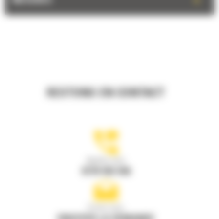
+
MESURES
RESTONS EN CONTACT
Appelez-nous
0770 555 556
Écrivez-nous