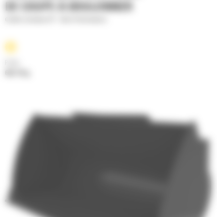
DE COUPE À BOULONNER
Godets normaux GP - Série Performance
Poids
666.79 kg