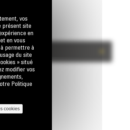
tement, vos
e présent site
e expérience en
 et en vous
) à permettre à
+
usage du site
ookies » situé
ez modifier vos
ignements,
otre Politique
es cookies