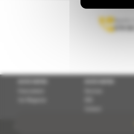
Appelez-
0770 555
ACCÈS RAPIDE
ACCÈS RAPIDE
Financement
Services
Cat Magazine
RSE
Contact
© 2024 Bergerat-Monnoyeur