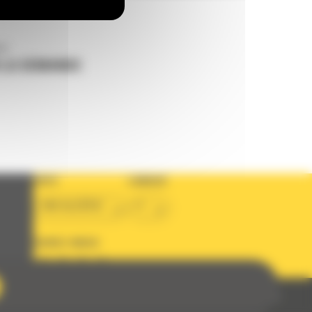
us
 LA DEMANDE
PAYS
LANGUE
BM ALGÉRIE
fr
SUIVEZ-NOUS
Politique de protection des données