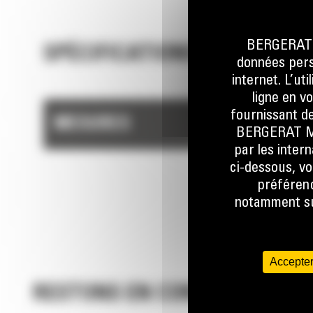
BERGERAT M
SPÉCIFICATIONS TECHNIQUE
données perso
internet. L’ut
ligne en v
fournissant de
MESURES
BERGERAT MON
par les inter
ci-dessous, vo
préférenc
notamment sur
Accepter
RESTONS EN CONTACT