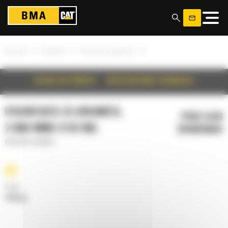
Panneau de gestion des cookies
»
»
»
Accueil
Produits
Fourches à grumes
DÉTAILS DU PRODUIT
SPÉCIFICATIONS TECHNIQUES
FOURCHES À GRUMES,
PRIX SUR
2 802 MM (110 IN)
DEMANDE
Fourches à grumes
Poids
3184 kg