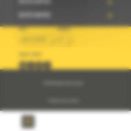
ACCÈS RAPIDE
ACCÈS RAPIDE
PAYS
LANGUE
BM ALGÉRIE
fr
SUIVEZ-NOUS
© 2024 Bergerat-Monnoyeur
Politique des cookies
Politique de protection des données