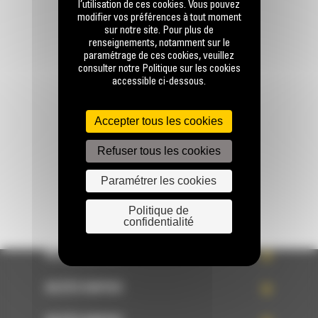
l’utilisation de ces cookies. Vous pouvez
modifier vos préférences à tout moment
sur notre site. Pour plus de
renseignements, notamment sur le
paramétrage de ces cookies, veuillez
Appelez-nous
consulter notre Politique sur les cookies
0770 555 556
accessible ci-dessous.
Accepter tous les cookies
Écrivez-nous
ENVOYER LA DEMANDE
Refuser tous les cookies
Paramétrer les cookies
Politique de
confidentialité
ACCÈS RAPIDE
ACCÈS RAPIDE