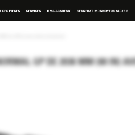
DES PIÈCES
SERVICES
BMA ACADEMY
BERGERAT MONNOYEUR ALGÉRIE
036 mm (80 in) avec dents à boulonner
RMAL GP DE 2036 MM (80 IN) AV