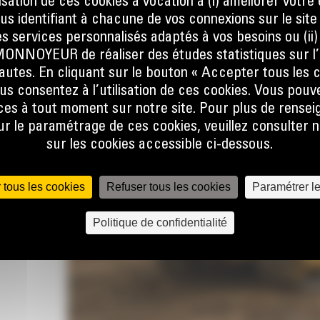
ilisation de ces cookies a vocation à (i) améliorer votr
ous identifiant à chacune de vos connexions sur le site
e
s services personnalisés adaptés à vos besoins ou (ii
le
NOYEUR de réaliser des études statistiques sur l’
cations
nautes. En cliquant sur le bouton « Accepter tous les c
nnent
us consentez à l’utilisation de ces cookies. Vous pouv
de
es à tout moment sur notre site. Pour plus de rense
'autres
 le paramétrage de ces cookies, veuillez consulter n
sur les cookies accessible ci-dessous.
 tous les cookies
Refuser tous les cookies
Paramétrer l
Politique de confidentialité