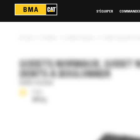
Panneau de gestion des cookies
S'ÉQUIPER
COMMANDER 
»
»
»
Accueil
Produits
Godets normaux
Godet normal GP de 2
GODETS NORMAUX, GODET NO
DENTS À BOULONNER
Godets normaux
Poids
264 kg