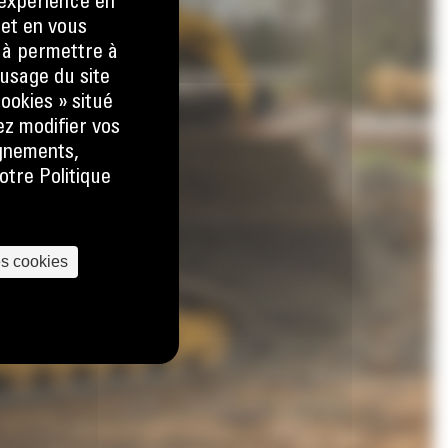
e expérience en
 et en vous
) à permettre à
usage du site
ookies » situé
ez modifier vos
ignements,
otre Politique
es cookies