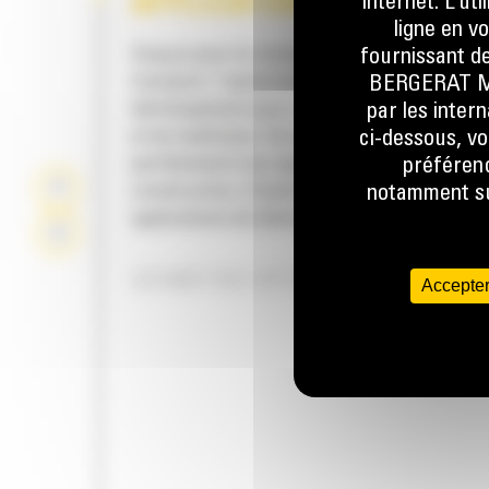
internet. L’ut
APPLICATION
ligne en v
Conçus pour le creusement, le chargement, l
fournissant de
transport, l'aplanissement, le nivellement et 
BERGERAT MON
déchargement pour une large gamme d'appli
par les inter
et de matériaux. Ces godets standard convie
ci-dessous, vo
parfaitement aux applications industrielles, 
préférenc
construction, d'aménagement paysager et d
notamment sur
applications de démolition plus agressives.
GÉOMÉTRIE OPTIMISÉE DU GODET
Accepter