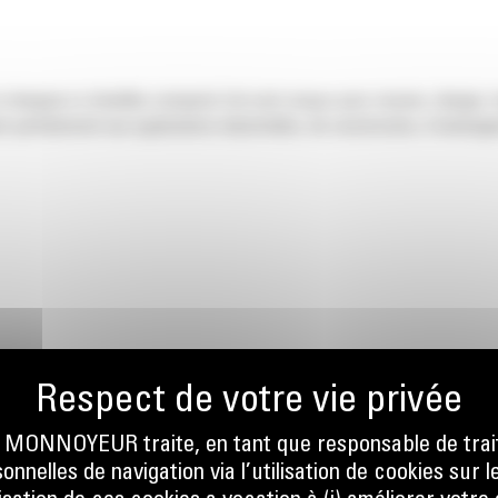
chargeurs à chenilles compacts Cat sont conçus pour creuser, charger, t
t parfaitement aux applications industrielles, de construction, d'aménag
ION
ONNOYEUR traite, en tant que responsable de trai
nnelles de navigation via l’utilisation de cookies sur l