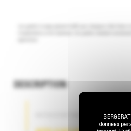
Les godets à usage général Cat® pour chargeurs Skid Steer et 
d'applications et de matériaux. Ces godets standard conviennen
agressives.
DESCRIPTION
OUTILS D'ATTAQUE DU SOL EN OPT
BERGERAT M
données perso