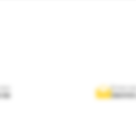
nous
Écrivez-no
 556
ENVOYER