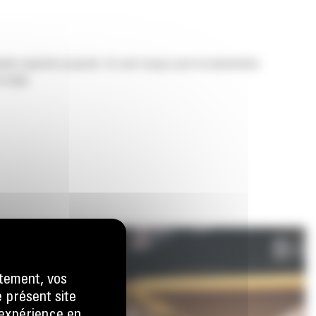
nde capacité proposés. Ils sont conçus pour la manutention
a neige.
tement, vos
e présent site
e expérience en