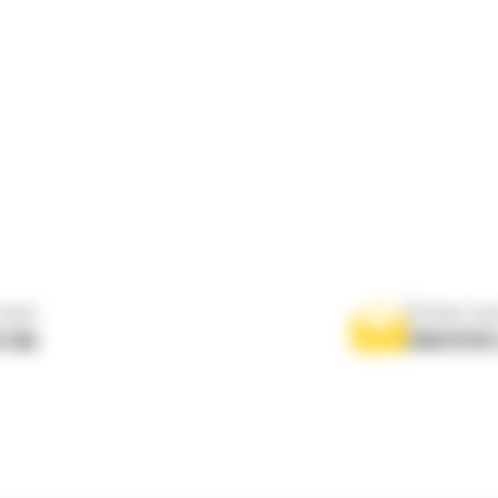
nous
Écrivez-no
 556
ENVOYER