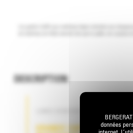
Les godets Cat® pour matériaux légers destinés aux chargeuse
de matériaux de faible densité tels que le paillis, les copeaux d
DESCRIPTION
LAMES RENFORCÉES
BERGERAT M
données perso
GRANDE CAPACITÉ POUR 
internet. L’ut