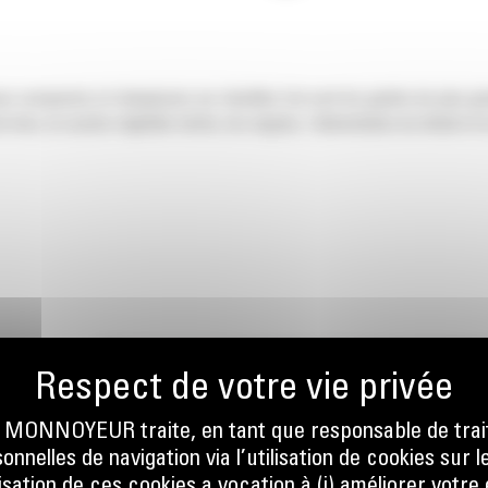
s compactes et chargeuses sur chenilles Cat sont les godets de plus gra
e bois, la couche végétale sèche, les engrais, l'alimentation du bétail et l
ONNOYEUR traite, en tant que responsable de trai
nnelles de navigation via l’utilisation de cookies sur l
LES
ilisation de ces cookies a vocation à (i) améliorer votr