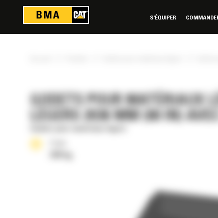
Panneau de gestion des cookies
S'ÉQUIPER
COMMANDER 
»
»
»
Accueil
Produits
Godets pour matériaux légers
Godet p
GODETS POUR MATÉRIAUX L
LÉGERS 2036 MM (80 IN) AV
Godets pour matériaux légers
Poids
320 kg