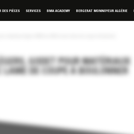
DES PIÈCES
SERVICES
BMA ACADEMY
BERGERAT MONNOYEUR ALGÉRIE
our matériaux légers 2036 mm (80 in) avec lame de coupe à boulonner
ÉGERS, GODET POUR MATÉRIAUX
EC LAME DE COUPE À BOULONNER