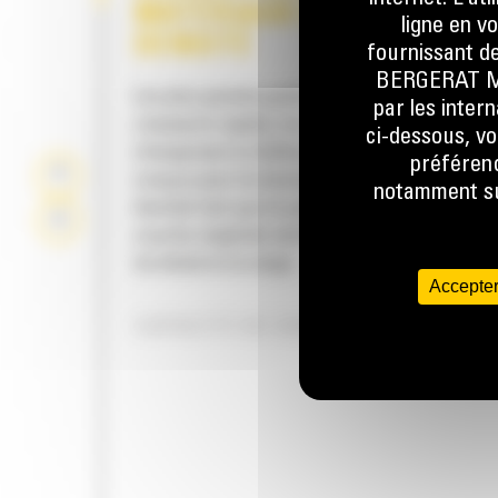
MATÉRIAUX DE FAIBLE
ligne en v
DENSITÉ
fournissant de
BERGERAT MON
Les plus grands godets proposés pour les ch
par les inter
compacts rigides, les chargeurs tout-terrain 
ci-dessous, vo
chargeuses à chaînes compactes Cat®. Ils s
préférenc
conçus pour la manutention de matériaux de 
notamment sur
densité tels que le paillis, les copeaux de bois
couche végétale sèche, les engrais, l'alimen
du bétail et la neige.
Accepter
CAPACITÉ DE CHARGE SUPÉRIEURE