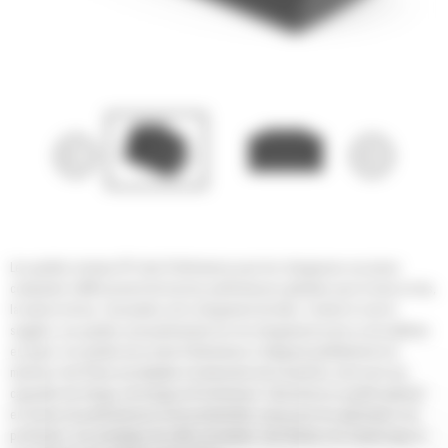
Les godets normaux GP série Performance pour les chargeuses sur pneus
compactes Cat® assurent de bonnes performances globales pour la mise en tas,
la reprise de tas, l'excavation et le chargement de talus. Comme le nom le
suggère, ces godets sont performants lors du chargement au tas ou de matériau
en place. Les godets de la série Performance s'intègrent parfaitement à la
machine: leur forme est adaptée à la timonerie de la machine, ainsi qu'à ses
capacités de charge, de levage et d'inclinaison. Cela donne un godet optimisé
en termes de performances et de productivité, conçu pour les applications de
production. Les avantages de cette conception: des facteurs de remplissage et