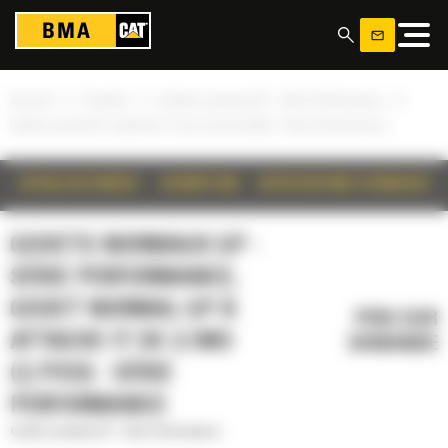
Panneau de gestion des cookies
»
»
»
Accueil
Produits
Godets normaux GP - Série Performance
Godet normal GP à attache IT de 2,1m3 (2,7yd3) - Série Performance
DÉTAILS DU PRODUIT
DESCRIPTION
SPÉCIFICATIONS TECHNIQUES
GODETS NORMAUX GP -
SÉRIE PERFORMANCE,
GODET NORMAL GP À
PRIX SUR
ATTACHE IT DE 2,1M3
DEMANDE
(2,7YD3) - SÉRIE
PERFORMANCE
Godets normaux GP - Série Performance