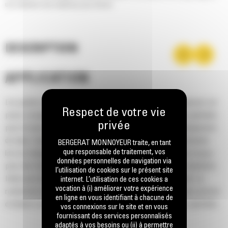
une rétention des matériaux plus élevés.
DESCRIPTION
APPLICATION
Les godets normaux GP série Performance pour les chargeuses sur
pneus compactes Cat® assurent de bonnes performances globales
pour la mise en tas, la reprise de tas, l'excavation et le chargement
de talus. Comme le nom le suggère, ces godets sont performants
BERGERAT MONNOYEUR traite, en tant
que responsable de traitement, vos
lors du chargement au tas ou de matériau en place. Ils sont conçus
données personnelles de navigation via
pour des forces d'arrachage et des conditions d'abrasion standards.
l’utilisation de cookies sur le présent site
Idéal pour les applications de rétrocavage et de nivellement. Le
internet. L’utilisation de ces cookies a
vocation à (i) améliorer votre expérience
rendement volumétrique des godets de la série Performance permet
en ligne en vous identifiant à chacune de
d'obtenir une capacité jusqu'à 115 % supérieure que celle spécifiée.
vos connexions sur le site et en vous
fournissant des services personnalisés
adaptés à vos besoins ou (ii) à permettre