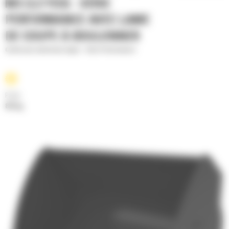
M3 (3,3 YD3) - SÉRIE
PERFORMANCE AVEC LAME
DE COUPE À BOULONNER
Godet pour matériaux légers - Série Performance
Poids
816 kg