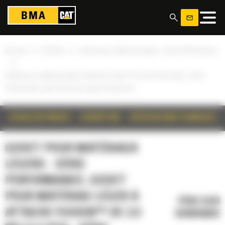
Panneau de gestion des cookies
»
»
Accueil
Produits
Godet pour matériaux légers - Série Performance
»
Godet pour matériau léger à attache Fusion™ de 2,5 m3 (3,3 yd3) - Série
Performance avec lame de coupe à boulonner
DÉTAILS DU PRODUIT
DESCRIPTION
SPÉCIFICATIONS TECHNIQUES
GODET POUR MATÉRIAUX
LÉGERS - SÉRIE
PERFORMANCE, GODET
POUR MATÉRIAU LÉGER À
PRIX SUR
ATTACHE FUSION™ DE 2,5
DEMANDE