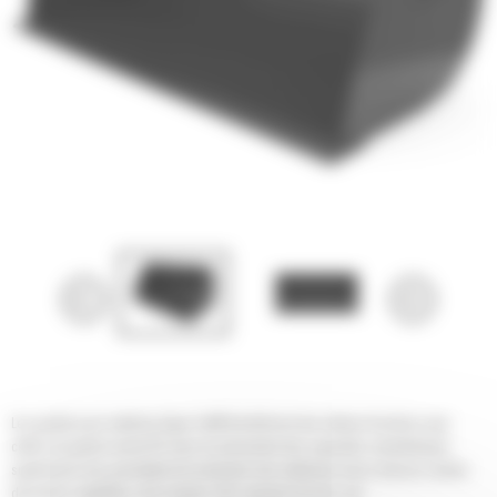
Les godets pour matériau léger Cat® bénéficient des mêmes fonctions que
celles du godet normal GP, mais ils présentent des capacités volumétriques
supérieures leur permettant de manipuler des matériaux moins denses comme
des terres végétales, des engrais, des copeaux de bois, etc.