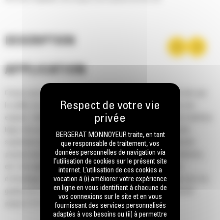
DESCRIPTION
APPLICATION
Conçus pour la manutention de matériaux de faible densité tels que
le paillis, les copeaux de bois, les terres végétales sèches, les
engrais, l'alimentation du bétail et la neige. Les godets pour matériau
léger de la série Performance sont conçus avec une capacité
BERGERAT MONNOYEUR traite, en tant
supérieure pour les applications de matériaux de faible densité
que responsable de traitement, vos
données personnelles de navigation via
propres aux segments de l'agriculture, du traitement des déchets,
l’utilisation de cookies sur le présent site
etc. Ces applications nécessitent généralement des forces
internet. L’utilisation de ces cookies a
d'arrachage modérées à faibles. Le facteur de remplissage pour les
vocation à (i) améliorer votre expérience
en ligne en vous identifiant à chacune de
godets de la série Performance permet d'obtenir une capacité
vos connexions sur le site et en vous
jusqu'à 115 % supérieure que celle spécifiée.
fournissant des services personnalisés
adaptés à vos besoins ou (ii) à permettre