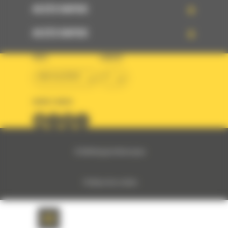
ACCÈS RAPIDE
ACCÈS RAPIDE
PAYS
LANGUE
BM ALGÉRIE
fr
SUIVEZ-NOUS
© 2024 Bergerat-Monnoyeur
Politique des cookies
Politique de protection des données