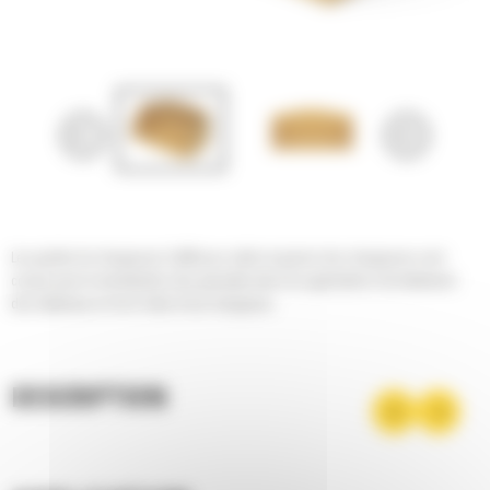
Les godets de chargeuses Cat® pour sable et gravier des chargeuses sont
conçus pour la manutention des granulats dans les applications de traitement
des matériaux en lot à l'aide d'une chargeuse.
DESCRIPTION