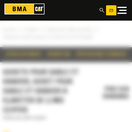
Panneau de gestion des cookies
»
»
»
Accueil
Produits
Godets pour sable et gravier
Godet pour sable et gravier à claveter de 2,7m3 (3,5yd3)
DÉTAILS DU PRODUIT
DESCRIPTION
SPÉCIFICATIONS TECHNIQUES
GODETS POUR SABLE ET
GRAVIER, GODET POUR
PRIX SUR
SABLE ET GRAVIER À
DEMANDE
CLAVETER DE 2,7M3
(3,5YD3)
Godets pour sable et gravier