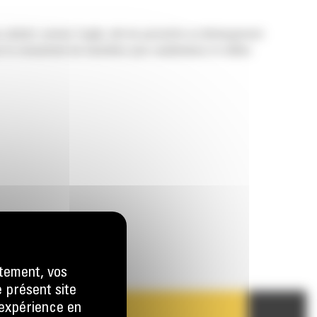
cohésif, comme l'argile, afin de permettre un déchargement
ur le creusement de tranchées pour canalisations et câbles
tement, vos
e présent site
e expérience en