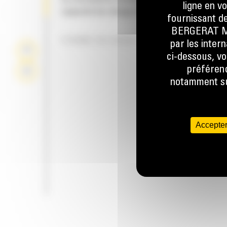
ligne en v
capacité de charge du godet et la production
fournissant de
BERGERAT MON
FORME DU GODET
par les inter
ci-dessous, vo
préférenc
notamment sur
Accepter