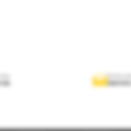
nous
Écrivez-no
 556
ENVOYER