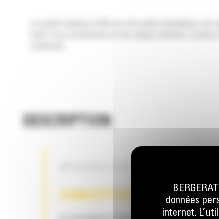
Les godets bananes Cat® pour mini-pelles hydrauliques sont s
facile. Ils se caractérisent par des plaques latérales creusée
souterrains.
DESCRIPTION
INTERFACE D'ATTACHE CW
BERGERAT M
CONCEPTION DU GODET
données perso
internet. L’ut
La conception enveloppante monobloc amélio