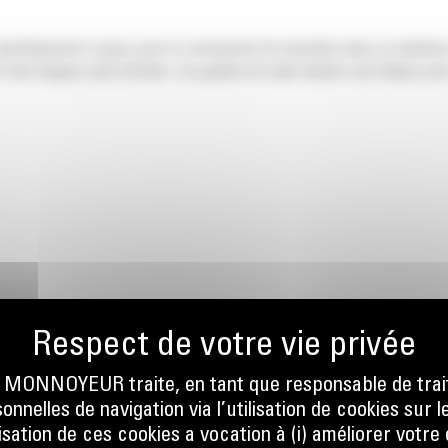
pécifiquement conçus pour le creusement de tranchées dans un matériau 
s et des largeurs plus étroites. Les godets de style banane sont idéaux po
ONNOYEUR traite, en tant que responsable de trai
nnelles de navigation via l’utilisation de cookies sur l
ilisation de ces cookies a vocation à (i) améliorer votr
re la