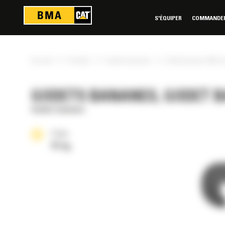
Panneau de gestion des cookies
S'ÉQUIPER
COMMANDER 
»
»
»
Accueil
Produits
Godets bananes
Godet banane 300 mm
GODETS BANANES, GODET BA
Godets bananes
Poids
91 kg