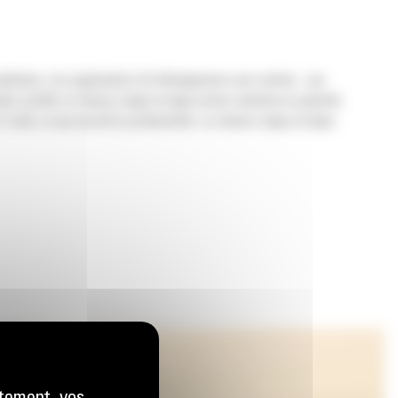
tériaux. Les applications de déneigement sont variées : par
er profilé, le chasse-neige en ligne droite optimise la quantité
util, ce qui accroît la productivité. Le chasse-neige en ligne