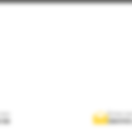
nous
Écrivez-no
 556
ENVOYER