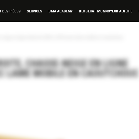
DES PIÈCES
SERVICES
BMA ACADEMY
BERGERAT MONNOYEUR ALGÉRIE
neige en ligne droite de 3,05 m (10 ft) avec lame mobile en caoutchouc
OITE, CHASSE-NEIGE EN LIGNE
AVEC LAME MOBILE EN CAOUTCHOUC