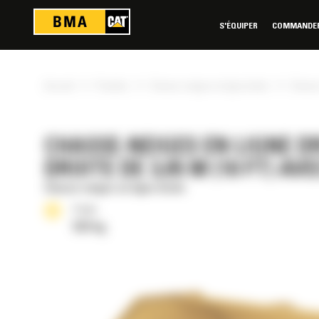
Panneau de gestion des cookies
S'ÉQUIPER
COMMANDER 
»
»
»
Accueil
Produits
Chasse-neiges en ligne droite
Chasse-
CHASSE-NEIGES EN LIGNE DR
DROITE DE 3,05 M (10 FT) 
Chasse-neiges en ligne droite
Poids
523 kg