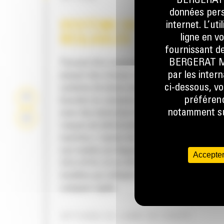
BERGERAT M
données perso
internet. L’ut
SYSTÈME DE LAMES MOBI
ligne en v
RÉGLABLES
fournissant de
BERGERAT MON
Pouvant être munis de deux lames de coupe, 
par les inter
plupart des chasse-neige Cat® sont équipés
ci-dessous, vo
système de lames mobiles intégré dans la ba
préférenc
bouclier en caissons se relève en cas de con
notamment sur
avec des obstacles invisibles afin de minimis
risques de détérioration du chasse-neige et d
machine. L'option de lame de coupe en caou
non mobile est disponible dans les tailles sui
Accepter
2,6 m (8 ft), 3,2 m (10 ft) et 3,8 m (12 ft), pour 
modèles qui utilisent une attache de type ch
compact rigide.
OPTIONS DE LAME DE COUPE