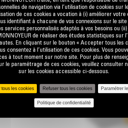
ONNOYEUR traite, en tant que responsable de trai
nnelles de navigation via l’utilisation de cookies sur l
ilisation de ces cookies a vocation à (i) améliorer votr
LES
ous identifiant à chacune de vos connexions sur le site
s services personnalisés adaptés à vos besoins ou (ii
NOYEUR de réaliser des études statistiques sur l’
la
nautes. En cliquant sur le bouton « Accepter tous les c
 d'un
us consentez à l’utilisation de ces cookies. Vous pouv
se. Le
es à tout moment sur notre site. Pour plus de rense
tact
 le paramétrage de ces cookies, veuillez consulter n
er les
sur les cookies accessible ci-dessous.
e la
tchouc
vantes :
 tous les cookies
Refuser tous les cookies
Paramétrer l
tous les
argeur
Politique de confidentialité