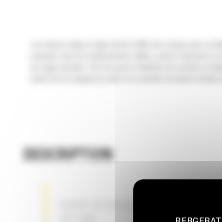
Les chasse-neige en ligne droite Cat® sont conçus pour un dén
exemple, aires de stationnement, allées, pistes d'aéroport et a
de neige poussée. Une fois que le matériau est contenu et dépla
droite Cat est équipé de série d'un système de lames mobiles q
DESCRIPTION
BARRE DE RACLAGE EN ARRIÈRE EN
OPTION