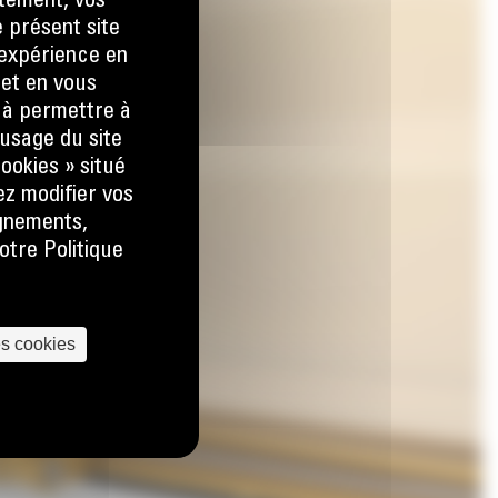
tement, vos
e présent site
e expérience en
 et en vous
) à permettre à
usage du site
ookies » situé
ez modifier vos
ignements,
otre Politique
es cookies