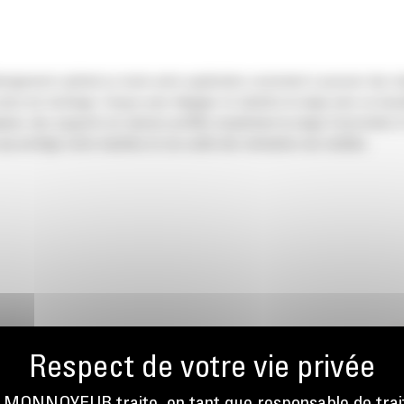
eigement optimal ou toute autre application consistant à pousser des ma
ires de stockage. Conçus pour dégager et rabattre la neige avec un boucli
cé, des supports en caisson profilés empêchent la neige d'accrocher à l'o
ui protège votre machine et vos outils des obstacles non visibles.