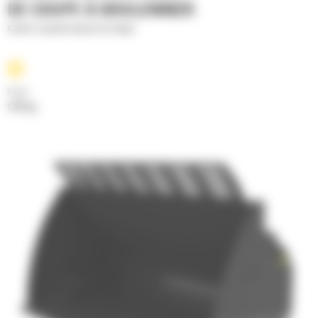
DE COUPE À BOULONNER
Godets à grande hauteur de vidage
Poids
1797 kg