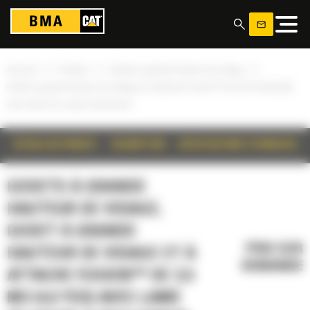
Panneau de gestion des cookies
»
»
»
Accueil
Produits
Godets à grande hauteur de vidage
Godet à grande hauteur de vidage et à attache Fusion™ de 3,5 m3 (4,6 yd3)
avec lame de coupe à boulonner
DÉTAILS DU PRODUIT
DESCRIPTION
SPÉCIFICATIONS TECHNIQUES
GODETS À GRANDE
HAUTEUR DE VIDAGE,
GODET À GRANDE
PRIX SUR
HAUTEUR DE VIDAGE ET À
DEMANDE
ATTACHE FUSION™ DE 3,5
M3 (4,6 YD3) AVEC LAME