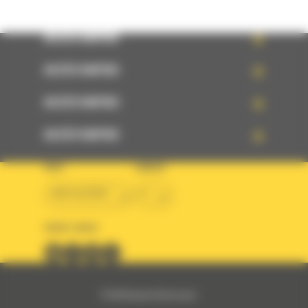
ACCÈS RAPIDE
ACCÈS RAPIDE
ACCÈS RAPIDE
ACCÈS RAPIDE
PAYS
LANGUE
BM ALGÉRIE
fr
SUIVEZ-NOUS
© 2024 Bergerat-Monnoyeur