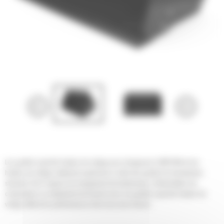
Les godets à grande hauteur de vidage pour chargeuses Cat® offrent une
hauteur de vidage nettement supérieure à celle des godets de manutention
standard. Qu'il s'agisse de chargement de tombereaux, d'alimentation de
compacteurs ou simplement de travail au tas, les godets à grande hauteur de
vidage offrent les performances dont vous avez besoin.