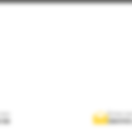
nous
Écrivez-no
 556
ENVOYER