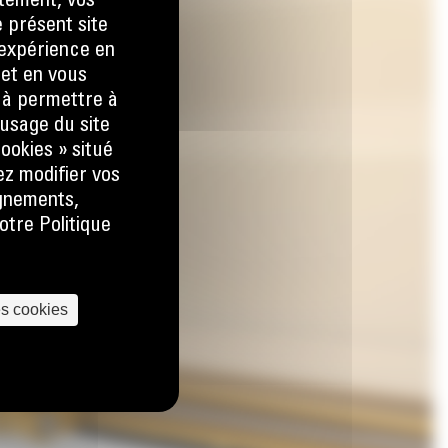
tement, vos
e présent site
e expérience en
 et en vous
) à permettre à
usage du site
ookies » situé
ez modifier vos
ignements,
otre Politique
es cookies