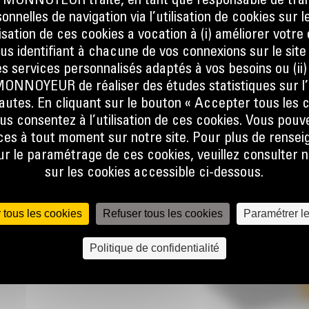
ONNOYEUR traite, en tant que responsable de trai
nnelles de navigation via l’utilisation de cookies sur l
ilisation de ces cookies a vocation à (i) améliorer votr
LES
ous identifiant à chacune de vos connexions sur le site
s services personnalisés adaptés à vos besoins ou (ii
NOYEUR de réaliser des études statistiques sur l’
la
nautes. En cliquant sur le bouton « Accepter tous les c
 d'un
us consentez à l’utilisation de ces cookies. Vous pouv
se. Le
es à tout moment sur notre site. Pour plus de rense
tact
 le paramétrage de ces cookies, veuillez consulter n
er les
sur les cookies accessible ci-dessous.
e la
tchouc
vantes :
 tous les cookies
Refuser tous les cookies
Paramétrer l
tous les
argeur
Politique de confidentialité