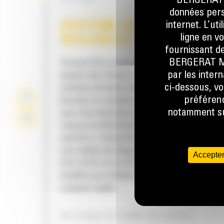
BERGERAT M
données perso
internet. L’ut
SYSTÈME DE LAMES MOBI
ligne en v
RÉGLABLES
fournissant de
BERGERAT MON
Pouvant être munis de deux lames de coupe, 
par les inter
plupart des chasse-neige Cat® sont équipés
ci-dessous, vo
système de lames mobiles intégré dans la ba
préférenc
bouclier en caissons se relève en cas de con
notamment sur
avec des obstacles invisibles afin de minimis
risques de détérioration du chasse-neige et d
machine. L'option de lame de coupe en caou
non mobile est disponible dans les tailles sui
Accepter
2,6 m (8 ft), 3,2 m (10 ft) et 3,8 m (12 ft), pour 
modèles qui utilisent une attache de type ch
compact rigide.
OPTIONS DE LAME DE COUPE