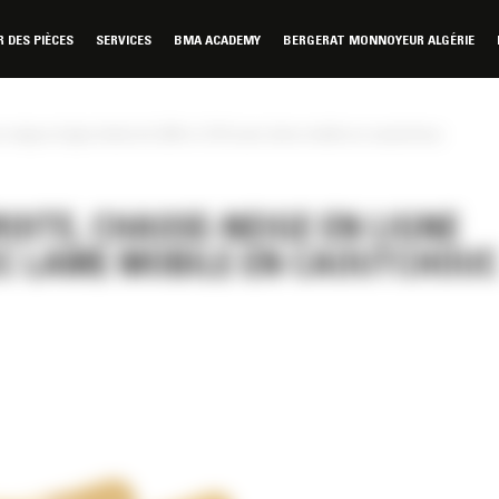
DES PIÈCES
SERVICES
BMA ACADEMY
BERGERAT MONNOYEUR ALGÉRIE
neige en ligne droite de 3,66 m (12 ft) avec lame mobile en caoutchouc
OITE, CHASSE-NEIGE EN LIGNE
AVEC LAME MOBILE EN CAOUTCHOUC