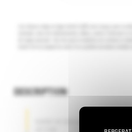
Les chasse-neige en ligne droite Cat® sont conçus pour un dén
exemple, aires de stationnement, allées, pistes d'aéroport et a
de neige poussée. Une fois que le matériau est contenu et dépla
droite Cat est équipé de série d'un système de lames mobiles q
DESCRIPTION
BARRE DE RACLAGE EN ARRIÈRE EN
OPTION