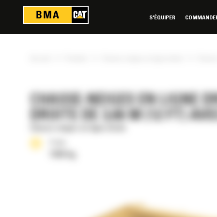
Panneau de gestion des cookies
S'ÉQUIPER
COMMANDER 
»
»
»
Accueil
Produits
Chasse-neiges en ligne droite
Chasse-
CHASSE-NEIGES EN LIGNE DR
DROITE DE 3,66 M (12 FT) 
Chasse-neiges en ligne droite
Poids
1262 kg