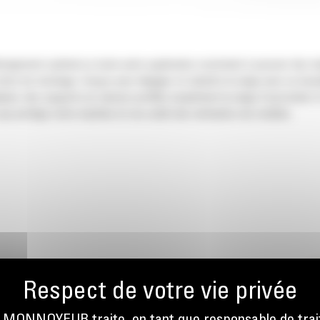
eigement optimal ou toute autre application consistant à pousser des ma
ires de stockage. Conçus pour dégager et rabattre la neige avec un boucli
cé, des supports en caisson profilés empêchent la neige d'accrocher à l'o
ui protège votre machine et vos outils des obstacles non visibles.