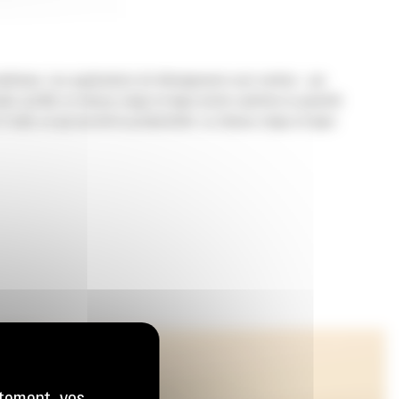
tériaux. Les applications de déneigement sont variées : par
er profilé, le chasse-neige en ligne droite optimise la quantité
util, ce qui accroît la productivité. Le chasse-neige en ligne