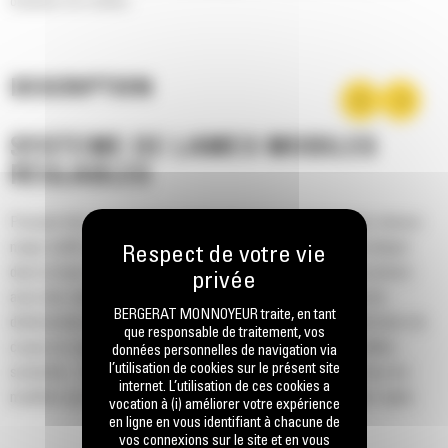
obstacles non visibles.
DESCRIPTION
SYSTÈME DE LAMES MOBILES
RÉGLABLES
Pouvant être munis de deux lames de coupe, la plupart des chasse-
neige Cat® sont équipés d'un système de lames mobiles intégré
dans la base. Le bouclier en caissons se relève en cas de contact
avec des obstacles invisibles afin de minimiser les risques de
BERGERAT MONNOYEUR traite, en tant
détérioration du chasse-neige et de la machine. L'option de lame de
que responsable de traitement, vos
coupe en caoutchouc non mobile est disponible dans les tailles
données personnelles de navigation via
l’utilisation de cookies sur le présent site
suivantes : 2,6 m (8 ft), 3,2 m (10 ft) et 3,8 m (12 ft), pour tous les
internet. L’utilisation de ces cookies a
modèles qui utilisent une attache de type chargeur compact rigide.
vocation à (i) améliorer votre expérience
en ligne en vous identifiant à chacune de
vos connexions sur le site et en vous