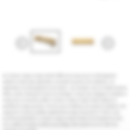
Les chasse-neige en ligne droite Cat® sont conçus pour un déneigement
optimal ou toute autre application consistant à pousser des matériaux. Les
applications de déneigement sont variées : par exemple, aires de stationnement,
allées, pistes d'aéroport et aires de stockage. Conçus pour dégager et rabattre la
neige avec un bouclier profilé, le chasse-neige en ligne droite optimise la
quantité de neige poussée. Une fois que le matériau est contenu et déplacé, des
supports en caisson profilés empêchent la neige d'accrocher à l'outil, ce qui
accroît la productivité. Le chasse-neige en ligne droite Cat est équipé de série
d'un système de lames mobiles qui protège votre machine et vos outils des