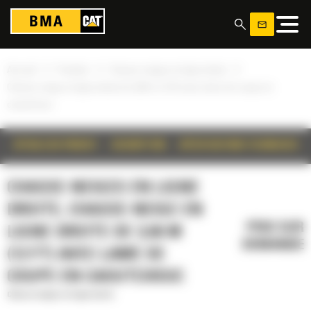
Panneau de gestion des cookies
»
»
»
Accueil
Produits
Chasse-neiges en ligne droite
Chasse-neige en ligne droite de 3,66 m (12 ft) avec lame de coupe en
caoutchouc
DÉTAILS DU PRODUIT
DESCRIPTION
SPÉCIFICATIONS TECHNIQUES
CHASSE-NEIGES EN LIGNE
DROITE, CHASSE-NEIGE EN
PRIX SUR
LIGNE DROITE DE 3,66 M
DEMANDE
(12 FT) AVEC LAME DE
COUPE EN CAOUTCHOUC
Chasse-neiges en ligne droite