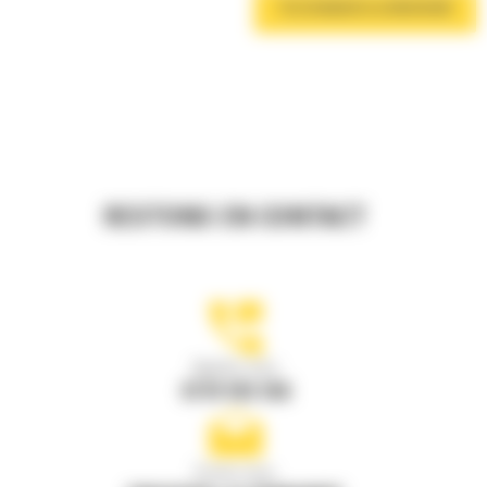
TÉLÉCHARGER LA BROCHURE
RESTONS EN CONTACT
Appelez-nous
0770 555 556
Écrivez-nous