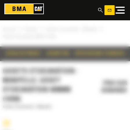
Panneau de gestion des cookies
»
»
»
Accueil
Produits
Godets d'excavation - Minipelle
Godet d'excavation 400mm (16in)
DÉTAILS DU PRODUIT
DESCRIPTION
SPÉCIFICATIONS TECHNIQUES
GODETS D'EXCAVATION -
MINIPELLE, GODET
PRIX SUR
D'EXCAVATION 400MM
DEMANDE
(16IN)
Godets d'excavation - Minipelle