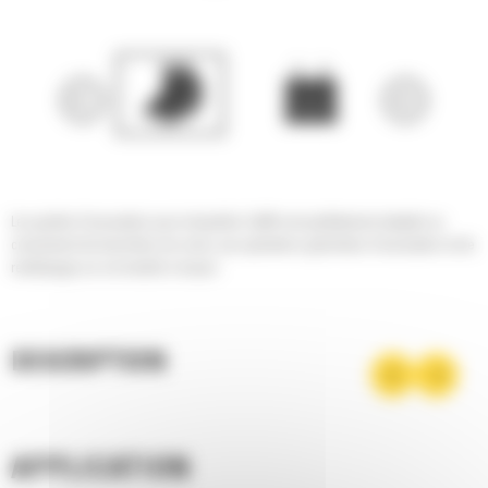
Les godets d'excavation pour minipelles Cat® sont parfaitement adaptés au
creusement de tranchées de voirie, aux opérations générales d'excavation et de
remblayage sur sol meuble à moyen.
DESCRIPTION
APPLICATION