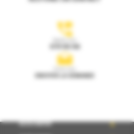
Appelez-nous
0770 555 556
Écrivez-nous
ENVOYER LA DEMANDE
ACCÈS RAPIDE