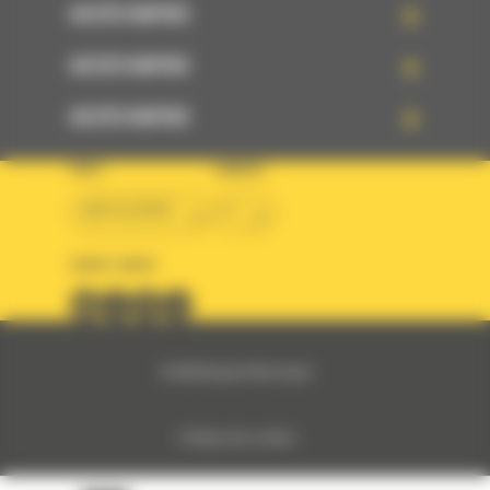
ACCÈS RAPIDE
ACCÈS RAPIDE
ACCÈS RAPIDE
PAYS
LANGUE
BM ALGÉRIE
fr
SUIVEZ-NOUS
© 2024 Bergerat-Monnoyeur
Politique des cookies