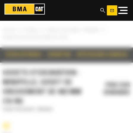
Panneau de gestion des cookies
»
»
»
Accueil
Produits
Godets d'excavation - Minipelle
Godet de creusement de 402 mm (16 in)
DÉTAILS DU PRODUIT
DESCRIPTION
SPÉCIFICATIONS TECHNIQUES
GODETS D'EXCAVATION -
MINIPELLE, GODET DE
PRIX SUR
CREUSEMENT DE 402 MM
DEMANDE
(16 IN)
Godets d'excavation - Minipelle