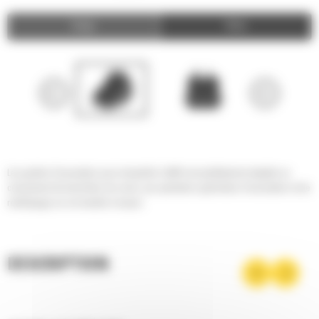
Image
Video
Les godets d'excavation pour minipelles Cat® sont parfaitement adaptés au
creusement de tranchées de voirie, aux opérations générales d'excavation et de
remblayage sur sol meuble à moyen.
DESCRIPTION