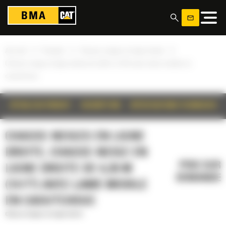
Panneau de gestion des cookies
»
»
»
Accueil
Produits
Chasse-neiges en ligne droite
Chasse-neige en ligne droite de 4,26 m (14 ft) avec lame mobile en
caoutchouc
DÉTAILS DU PRODUIT
DESCRIPTION
SPÉCIFICATIONS TECHNIQUES
CHASSE-NEIGES EN LIGNE
DROITE, CHASSE-NEIGE EN
PRIX SUR
LIGNE DROITE DE 4,26 M
DEMANDE
(14 FT) AVEC LAME MOBILE
EN CAOUTCHOUC
Chasse-neiges en ligne droite