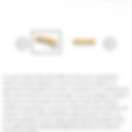
Les chasse-neige en ligne droite Cat® sont conçus pour un déneigement
optimal ou toute autre application consistant à pousser des matériaux. Les
applications de déneigement sont variées : par exemple, aires de stationnement,
allées, pistes d'aéroport et aires de stockage. Conçus pour dégager et rabattre la
neige avec un bouclier profilé, le chasse-neige en ligne droite optimise la
quantité de neige poussée. Une fois que le matériau est contenu et déplacé, des
supports en caisson profilés empêchent la neige d'accrocher à l'outil, ce qui
accroît la productivité. Le chasse-neige en ligne droite Cat est équipé de série
d'un système de lames mobiles qui protège votre machine et vos outils des