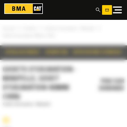
Panneau de gestion des cookies
»
»
»
Accueil
Produits
Godets d'excavation - Minipelle
Godet d'excavation 450mm (18in)
DÉTAILS DU PRODUIT
DESCRIPTION
SPÉCIFICATIONS TECHNIQUES
GODETS D'EXCAVATION -
MINIPELLE, GODET
PRIX SUR
D'EXCAVATION 450MM
DEMANDE
(18IN)
Godets d'excavation - Minipelle