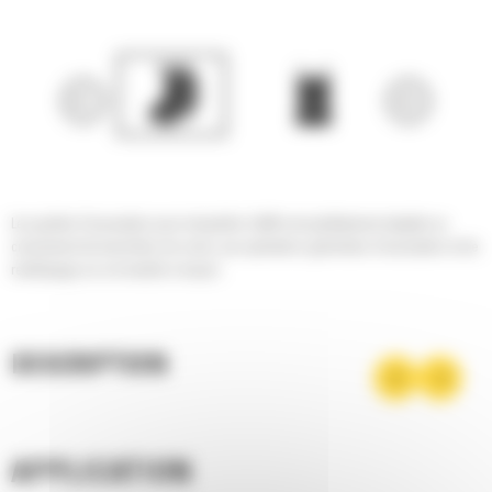
Les godets d'excavation pour minipelles Cat® sont parfaitement adaptés au
creusement de tranchées de voirie, aux opérations générales d'excavation et de
remblayage sur sol meuble à moyen.
DESCRIPTION
APPLICATION