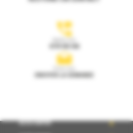
Appelez-nous
0770 555 556
Écrivez-nous
ENVOYER LA DEMANDE
ACCÈS RAPIDE