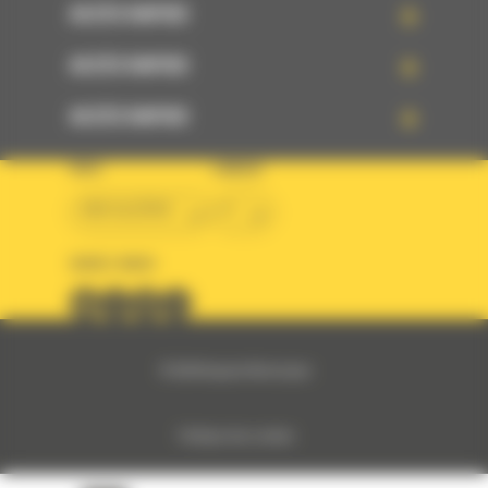
ACCÈS RAPIDE
ACCÈS RAPIDE
ACCÈS RAPIDE
PAYS
LANGUE
BM ALGÉRIE
fr
SUIVEZ-NOUS
© 2024 Bergerat-Monnoyeur
Politique des cookies