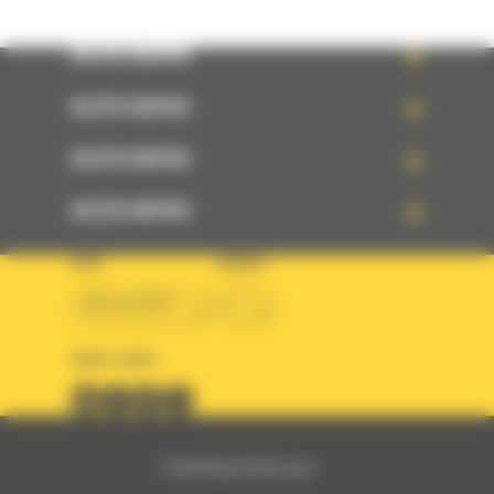
ACCÈS RAPIDE
ACCÈS RAPIDE
ACCÈS RAPIDE
ACCÈS RAPIDE
PAYS
LANGUE
BM ALGÉRIE
fr
SUIVEZ-NOUS
© 2024 Bergerat-Monnoyeur