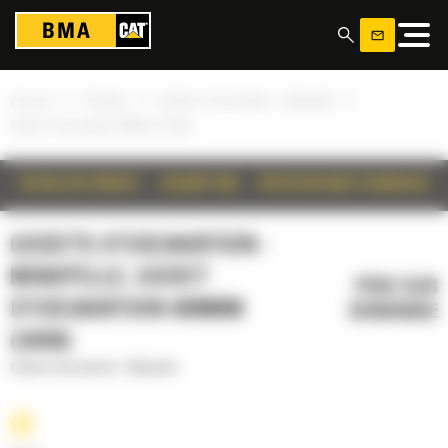
Panneau de gestion des cookies
»
»
»
Accueil
Produits
Godets d'excavation - Minipelle
Godet d'excavation 600mm (24in)
DÉTAILS DU PRODUIT
DESCRIPTION
SPÉCIFICATIONS TECHNIQUES
GODETS D'EXCAVATION -
MINIPELLE, GODET
PRIX SUR
D'EXCAVATION 600MM
DEMANDE
(24IN)
Godets d'excavation - Minipelle