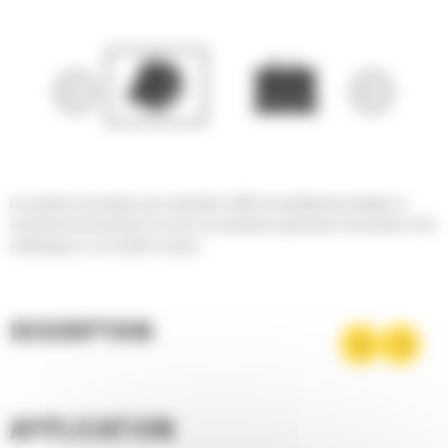
Les godets d'excavation pour minipelles Cat® sont parfaitement adaptés au
creusement de tranchées de voirie, aux opérations générales d'excavation et de
remblayage sur sol meuble à moyen.
DESCRIPTION
APPLICATION